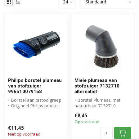
Philips borstel plumeau
Miele plumeau van
van stofzuiger
stofzuiger 7132710
996510079158
alternatief
• Borstel aan pistoolgreep
• Borstel Plumeau met
• Origineel Philips product
natuurhaar 7132710
• Artikelnummer: 996510...
• Geschikt voor Miele
€8,45
• Hoogwaardig a...
Op voorraad
€11,45
Niet op voorraad