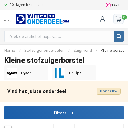
9.6
/10
30 dagen bedenktijd
Klanten beoo
0
MENU
Home
/
Stofzuiger onderdelen
/
Zuigmond
/
Kleine borstel
Kleine stofzuigerborstel
Dyson
Philips
Vind het juiste onderdeel
Openen
Filters