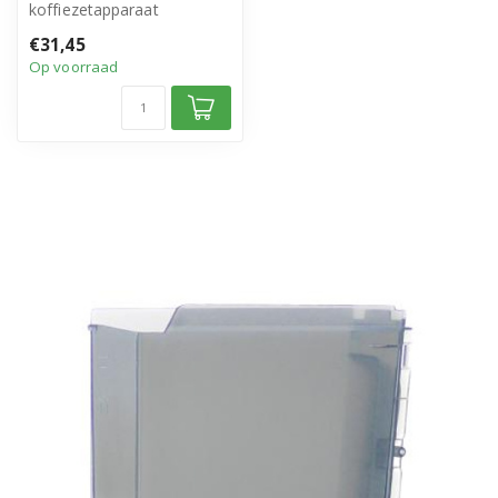
koffiezetapparaat
• Origineel Philips Saeco
€31,45
product
Op voorraad
• Inc...