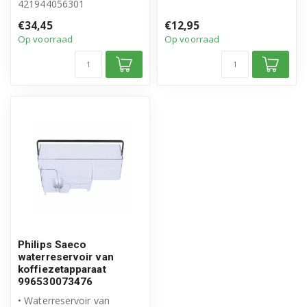
421944056301
Artikelnummer:
• Origineel Philips Saeco
421944083011
€34,45
€12,95
product
Op voorraad
Op voorraad
Philips Saeco
waterreservoir van
koffiezetapparaat
996530073476
• Waterreservoir van