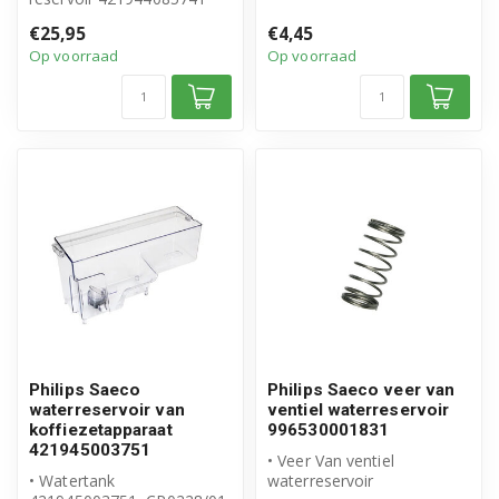
• Origineel Philips Saeco
onder...
€25,95
€4,45
product
Op voorraad
Op voorraad
•...
Philips Saeco
Philips Saeco veer van
waterreservoir van
ventiel waterreservoir
koffiezetapparaat
996530001831
421945003751
• Veer Van ventiel
• Watertank
waterreservoir