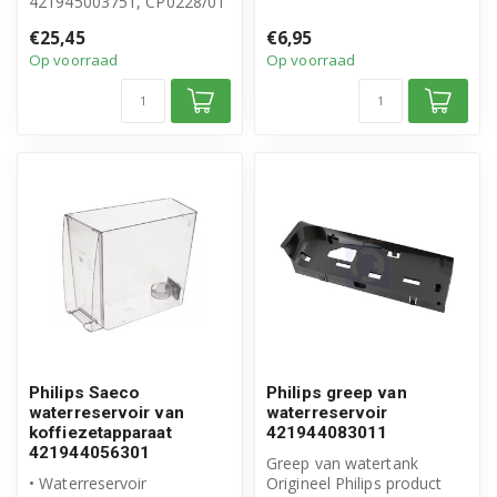
421945003751, CP0228/01
• Origineel Philips Saeco
• Origineel Philips Saeco
product
€25,45
€6,95
product
• Artikeln...
Op voorraad
Op voorraad
• Reserv...
Philips Saeco
Philips greep van
waterreservoir van
waterreservoir
koffiezetapparaat
421944083011
421944056301
Greep van watertank
• Waterreservoir
Origineel Philips product