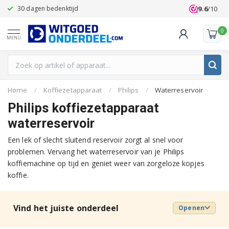
9.6
/10
30 dagen bedenktijd
Klanten beoo
0
MENU
Home
/
Koffiezetapparaat
/
Philips
/
Waterreservoir
Philips koffiezetapparaat
waterreservoir
Een lek of slecht sluitend reservoir zorgt al snel voor
problemen. Vervang het waterreservoir van je Philips
koffiemachine op tijd en geniet weer van zorgeloze kopjes
koffie.
Vind het juiste onderdeel
Openen