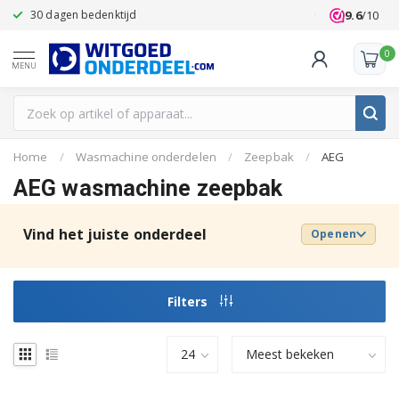
9.6
/10
30 dagen bedenktijd
Klanten beoo
0
MENU
Home
/
Wasmachine onderdelen
/
Zeepbak
/
AEG
AEG wasmachine zeepbak
Vind het juiste onderdeel
Openen
Filters