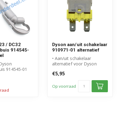
23 / DC32
Dyson aan/uit schakelaar
buis 914545-
910971-01 alternatief
el
• Aan/uit schakelaar
 Dyson
alternatief voor Dyson
uis 914545-01
stofzuigers
€5,95
sche zuigbuis
• Vervanging voor onder...
...
Op voorraad
rraad