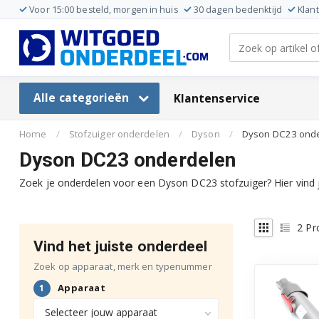
Voor 15:00 besteld, morgen in huis
30 dagen bedenktijd
Klan
Alle categorieën
Klantenservice
Home
/
Stofzuiger onderdelen
/
Dyson
/
Dyson DC23 ond
Dyson DC23 onderdelen
Zoek je onderdelen voor een Dyson DC23 stofzuiger? Hier vind 
2
Pr
Vind het juiste onderdeel
Zoek op apparaat, merk en typenummer