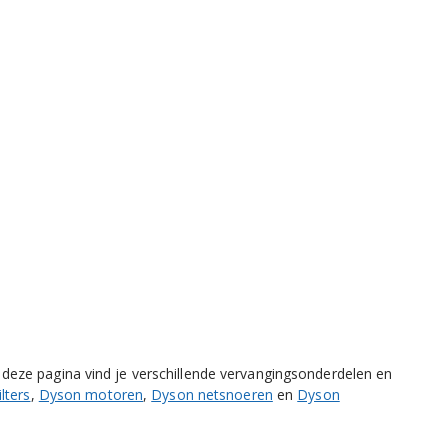
eze pagina vind je verschillende vervangingsonderdelen en
lters
,
Dyson motoren
,
Dyson netsnoeren
en
Dyson