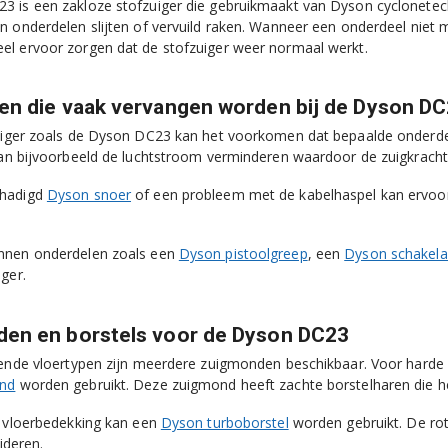
 is een zakloze stofzuiger die gebruikmaakt van Dyson cyclonetechno
n onderdelen slijten of vervuild raken. Wanneer een onderdeel niet
l ervoor zorgen dat de stofzuiger weer normaal werkt.
en die vaak vervangen worden bij de Dyson D
uiger zoals de Dyson DC23 kan het voorkomen dat bepaalde onderdel
n bijvoorbeeld de luchtstroom verminderen waardoor de zuigkracht
chadigd
Dyson snoer
of een probleem met de kabelhaspel kan ervoor
nnen onderdelen zoals een
Dyson pistoolgreep
, een
Dyson schakela
ger.
en en borstels voor de Dyson DC23
lende vloertypen zijn meerdere zuigmonden beschikbaar. Voor harde 
ond
worden gebruikt. Deze zuigmond heeft zachte borstelharen die he
n vloerbedekking kan een
Dyson turboborstel
worden gebruikt. De rote
ijderen.