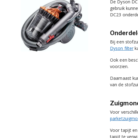
De Dyson DC23
gebruik kunne
DC23 onderdee
Onderdel
Bij een stofz
Dyson filter
ka
Ook een bes
voorzien.
Daarnaast ku
van de stofzui
Zuigmond
Voor verschil
parketzuigm
Voor tapijt e
tapijt te verw