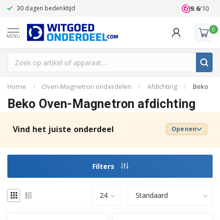
9.6
/10
30 dagen bedenktijd
Klanten beoo
0
MENU
Home
/
Oven-Magnetron onderdelen
/
Afdichting
/
Beko
Beko Oven-Magnetron afdichting
Vind het juiste onderdeel
Openen
Filters