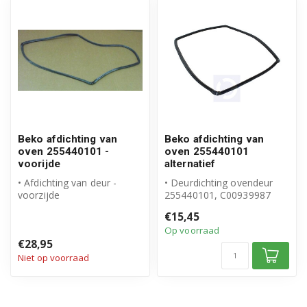
Beko afdichting van
Beko afdichting van
oven 255440101 -
oven 255440101
voorijde
alternatief
• Afdichting van deur -
• Deurdichting ovendeur
voorzijde
255440101, C00939987
• Origineel Beko product
• Geschikt voor Beko
€15,45
• Artikelnummer: 25...
• Hoogwaardi...
Op voorraad
€28,95
Niet op voorraad