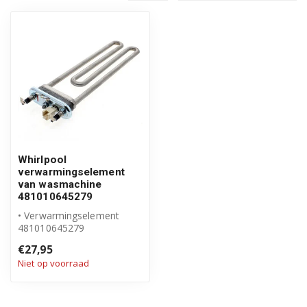
Whirlpool
verwarmingselement
van wasmachine
481010645279
• Verwarmingselement
481010645279
• Origineel Whirlpool
€27,95
product
Niet op voorraad
• 230V 2050W