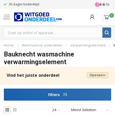
9.6
/10
30 dagen bedenktijd
Klanten beoo
0
MENU
Home
/
Wasmachine onderdelen
/
Verwarmingselement
/
Bauknecht wasmachine
verwarmingselement
Vind het juiste onderdeel
Openen
Filters