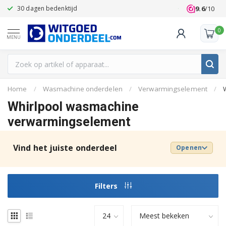
9.6
/10
30 dagen bedenktijd
Klanten beoo
0
MENU
Home
/
Wasmachine onderdelen
/
Verwarmingselement
/
Whirlpool wasmachine
verwarmingselement
Vind het juiste onderdeel
Openen
Filters