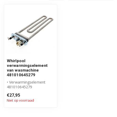
Whirlpool
verwarmingselement
van wasmachine
481010645279
• Verwarmingselement
481010645279
• Origineel Whirlpool
€27,95
product
Niet op voorraad
• 230V 2050W