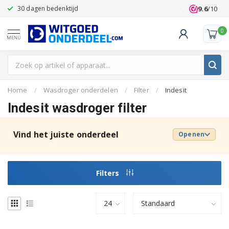
9.6
/10
30 dagen bedenktijd
Klanten beoo
0
MENU
Home
/
Wasdroger onderdelen
/
Filter
/
Indesit
Indesit wasdroger filter
Vind het juiste onderdeel
Openen
Filters