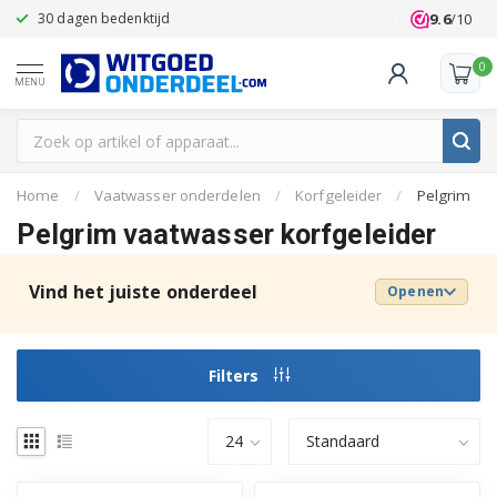
9.6
/10
30 dagen bedenktijd
Klanten beoo
0
MENU
Home
/
Vaatwasser onderdelen
/
Korfgeleider
/
Pelgrim
Pelgrim vaatwasser korfgeleider
Vind het juiste onderdeel
Openen
Filters