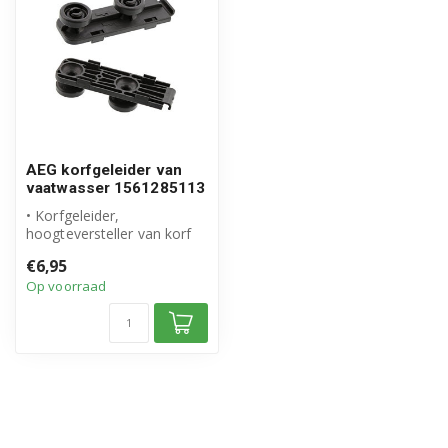
AEG korfgeleider van
vaatwasser 1561285113
• Korfgeleider,
hoogteversteller van korf
• Origineel AEG product
€6,95
• Artikelnum...
Op voorraad