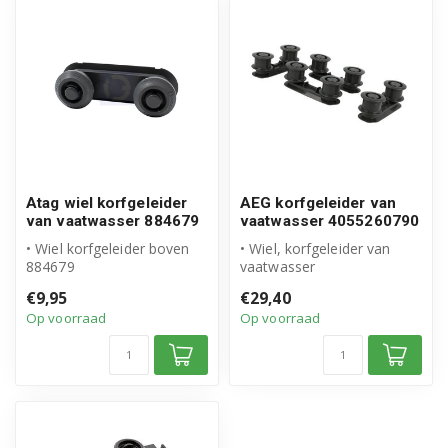
Atag wiel korfgeleider
AEG korfgeleider van
van vaatwasser 884679
vaatwasser 4055260790
• Wiel korfgeleider boven
• Wiel, korfgeleider van
884679
vaatwasser
• Origineel Atag product
• Inhoud verpakking: 1
€9,95
€29,40
zakje a 4 stuks
Op voorraad
Op voorraad
• A...