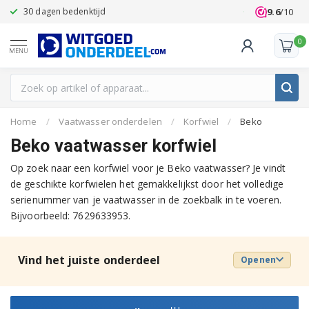
9.6
/10
30 dagen bedenktijd
Klanten beoo
0
MENU
Home
/
Vaatwasser onderdelen
/
Korfwiel
/
Beko
Beko vaatwasser korfwiel
Op zoek naar een korfwiel voor je Beko vaatwasser? Je vindt
de geschikte korfwielen het gemakkelijkst door het volledige
serienummer van je vaatwasser in de zoekbalk in te voeren.
Bijvoorbeeld: 7629633953.
Vind het juiste onderdeel
Openen