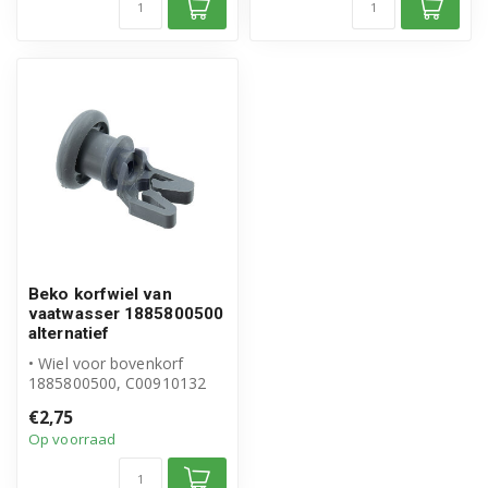
Beko korfwiel van
vaatwasser 1885800500
alternatief
• Wiel voor bovenkorf
1885800500, C00910132
• Geschikt voor Beko
€2,75
• Hoogwaardig...
Op voorraad