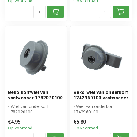
Op voorraad
Op voorraad
Beko korfwiel van
Beko wiel van onderkorf
vaatwasser 1782020100
1742960100 vaatwasser
• Wiel van onderkorf
• Wiel van onderkorf
1782020100
1742960100
• Origineel Beko product
• Origineel Beko
€4,95
€5,80
• Inhoud verpakking: ...
• Inhoud verpakking: 1
Op voorraad
Op voorraad
zakje...