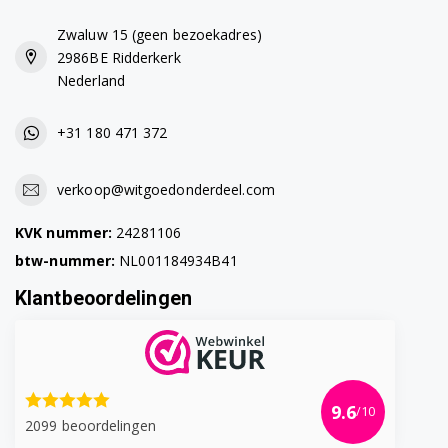
Zwaluw 15 (geen bezoekadres)
2986BE Ridderkerk
Nederland
+31 180 471 372
verkoop@witgoedonderdeel.com
KVK nummer:
24281106
btw-nummer:
NL001184934B41
Klantbeoordelingen
9.6
/10
2099 beoordelingen