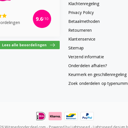
Klachtenregeling
Privacy Policy
9.6
/10
Betaalmethoden
ordelingen
Retourneren
Klantenservice
Lees alle beoordelingen
Sitemap
Verzend informatie
Onderdelen afhalen?
Keurmerk en geschillenregeling
Zoek onderdelen op typenumm
026 Witgoedonderdeel.com
- Powered by
Lightspeed
-
Lightspeed design
b