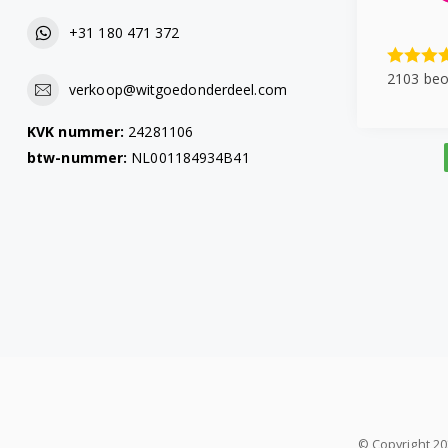
+31 180 471 372
2103 beo
verkoop@witgoedonderdeel.com
KVK nummer:
24281106
btw-nummer:
NL001184934B41
© Copyright 2