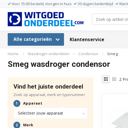
Voor 15:00 besteld, morgen in huis
30 dagen bedenktijd
Klan
Alle categorieën
Klantenservice
Home
/
Wasdroger onderdelen
/
Condensor
/
Smeg
Smeg wasdroger condensor
2
Pr
Vind het juiste onderdeel
Zoek op apparaat, merk en typenummer