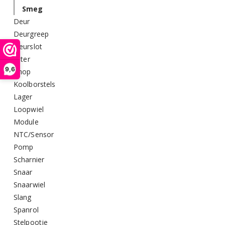
Smeg
Deur
Deurgreep
Deurslot
Filter
9,6
Knop
Koolborstels
Lager
Loopwiel
Module
NTC/Sensor
Pomp
Scharnier
Snaar
Snaarwiel
Slang
Spanrol
Stelpootje