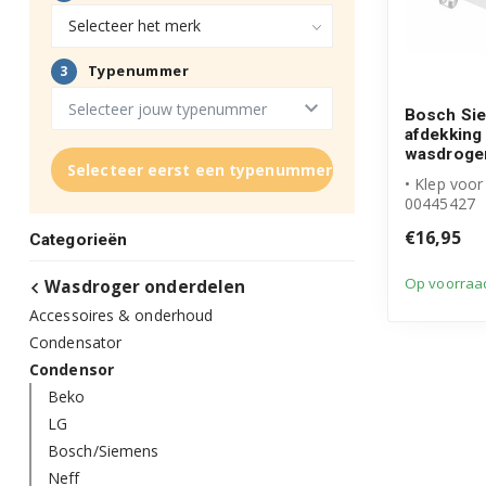
Bosch Si
afdekking
wasdroge
Selecteer eerst een typenummer
• Klep voo
00445427
• Originee
€16,95
Categorieën
product
• 260 x 190 
Op voorraa
Wasdroger onderdelen
Accessoires & onderhoud
Condensator
Condensor
Beko
LG
Bosch/Siemens
Neff