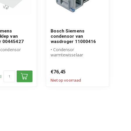
emens
Bosch Siemens
 klep van
condensor van
r 00445427
wasdroger 11000416
r condensor
• Condensor
warmtewisselaar
l Bosch Siemens
• Origineel Bosch Siemens
product
m...
• Artikelnummer:...
€76,45
d
Niet op voorraad