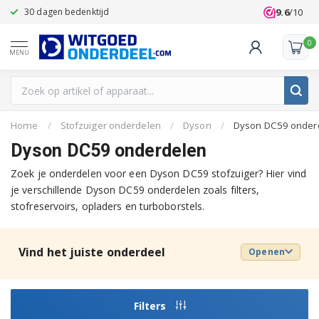
9.6
/10
30 dagen bedenktijd
Klanten beoo
0
MENU
Home
/
Stofzuiger onderdelen
/
Dyson
/
Dyson DC59 onder
Dyson DC59 onderdelen
Zoek je onderdelen voor een Dyson DC59 stofzuiger? Hier vind
je verschillende Dyson DC59 onderdelen zoals filters,
stofreservoirs, opladers en turboborstels.
Vind het juiste onderdeel
Openen
Filters