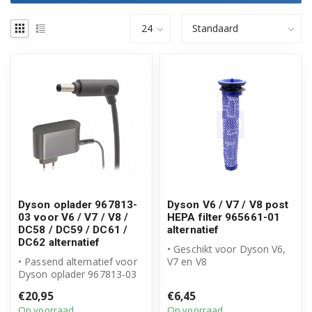
Dyson oplader 967813-
Dyson V6 / V7 / V8 post
03 voor V6 / V7 / V8 /
HEPA filter 965661-01
DC58 / DC59 / DC61 /
alternatief
DC62 alternatief
• Geschikt voor Dyson V6,
• Passend alternatief voor
V7 en V8
Dyson oplader 967813-03
• Vervangt origineel
• Output: 26.1V – 780mA
965661-01
€20,95
€6,45
voor...
• Post HEPA ...
Op voorraad
Op voorraad