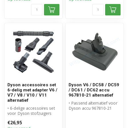
Dyson accessoires set
Dyson V6 / DC58 / DC59
6-delig met adapter V6 /
/ DC61 / DC62 accu
V7 / V8 / V10 / V11
967810-21 alternatief
alternatief
• Passend alternatief voor
• 6-delige accessoires set
Dyson accu 967810-21
voor Dyson stofzuigers
• 21.6V Li-ion accu met
• Inclusief adapter voor
2000mAh...
€26,95
meer...