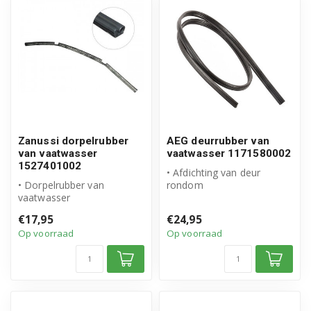
Zanussi dorpelrubber
AEG deurrubber van
van vaatwasser
vaatwasser 1171580002
1527401002
• Afdichting van deur
• Dorpelrubber van
rondom
vaatwasser
• Origineel AEG product
• Origineel Zanussi product
• Artikelnummer:
€17,95
€24,95
• Artikelnummer: 152...
11715800...
Op voorraad
Op voorraad