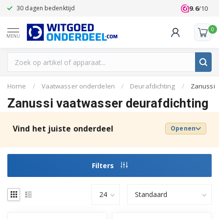
9.6
/10
30 dagen bedenktijd
Klanten beoo
0
MENU
Home
/
Vaatwasser onderdelen
/
Deurafdichting
/
Zanussi
Zanussi vaatwasser deurafdichting
Vind het juiste onderdeel
Openen
Filters