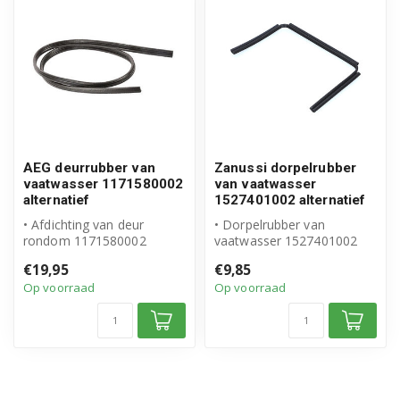
AEG deurrubber van
Zanussi dorpelrubber
vaatwasser 1171580002
van vaatwasser
alternatief
1527401002 alternatief
• Afdichting van deur
• Dorpelrubber van
rondom 1171580002
vaatwasser 1527401002
• Hoogwaardig alternatief
• Hoogwaardig alternatief
€19,95
€9,85
voor originee...
voor origine...
Op voorraad
Op voorraad