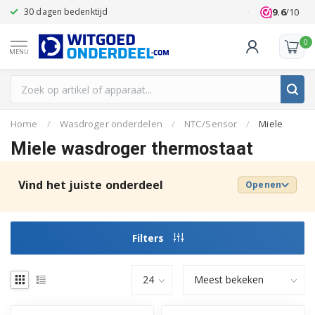
9.6
/10
30 dagen bedenktijd
Klanten beoo
0
MENU
Home
/
Wasdroger onderdelen
/
NTC/Sensor
/
Miele
Miele wasdroger thermostaat
Vind het juiste onderdeel
Openen
Filters