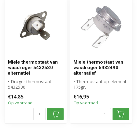
Miele thermostaat van
Miele thermostaat van
wasdroger 5432530
wasdroger 5432490
alternatief
alternatief
• Droger thermostaat
• Thermostaat op element
5432530
175gr.
• Geschikt voor Miele
• Geschikt voor Miele
€14,85
€16,95
• Hoogwaardig alternatief
• Hoogwaardig alternatie...
Op voorraad
Op voorraad
v...