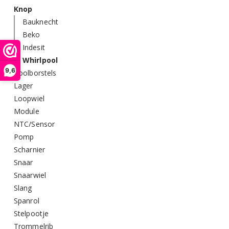
Knop
Bauknecht
Beko
Indesit
Whirlpool
9,6
Koolborstels
Lager
Loopwiel
Module
NTC/Sensor
Pomp
Scharnier
Snaar
Snaarwiel
Slang
Spanrol
Stelpootje
Trommelrib