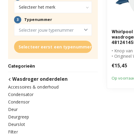
Whirlpool
wasdroge
48124145
Selecteer eerst een typenummer
• Knop van 
• Origineel
product
€15,45
Categorieën
• Artikelnu
481241458.
Op voorraa
Wasdroger onderdelen
Accessoires & onderhoud
Condensator
Condensor
Deur
Deurgreep
Deurslot
Filter