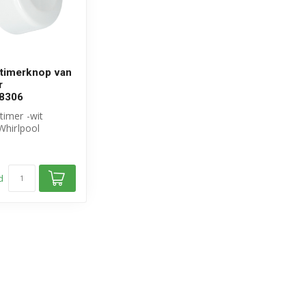
 timerknop van
r
8306
timer -wit
 Whirlpool
mmer:
..
d