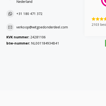
Nederland
+31 180 471 372
2103 beo
verkoop@witgoedonderdeel.com
KVK nummer:
24281106
btw-nummer:
NL001184934B41