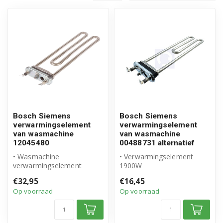
Bosch Siemens
Bosch Siemens
verwarmingselement
verwarmingselement
van wasmachine
van wasmachine
12045480
00488731 alternatief
• Wasmachine
• Verwarmingselement
verwarmingselement
1900W
12045480
• Met gat voor thermostaat
€32,95
€16,45
• Origineel Bosch Siemens
• Geschikt voor Bosch Si...
Op voorraad
Op voorraad
product