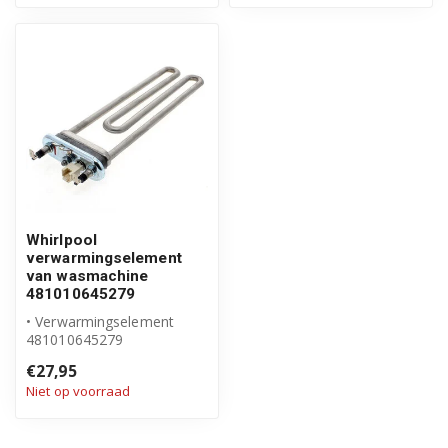
Whirlpool
verwarmingselement
van wasmachine
481010645279
• Verwarmingselement
481010645279
• Origineel Whirlpool
€27,95
product
Niet op voorraad
• 230V 2050W