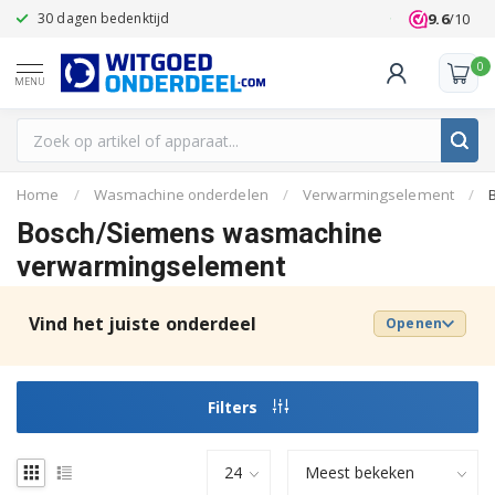
9.6
/10
30 dagen bedenktijd
Klanten beoo
0
MENU
Home
/
Wasmachine onderdelen
/
Verwarmingselement
/
Bosch/Siemens wasmachine
verwarmingselement
Vind het juiste onderdeel
Openen
Filters