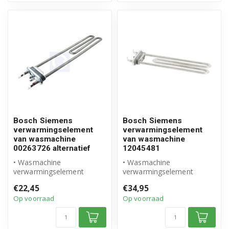
Bosch Siemens
Bosch Siemens
verwarmingselement
verwarmingselement
van wasmachine
van wasmachine
00263726 alternatief
12045481
• Wasmachine
• Wasmachine
verwarmingselement
verwarmingselement
00263726
12045481
€22,45
€34,95
• Geschikt voor Bosch
• Origineel Bosch Siemens
Op voorraad
Op voorraad
Siemens
product
• Hoogw...
• 2...