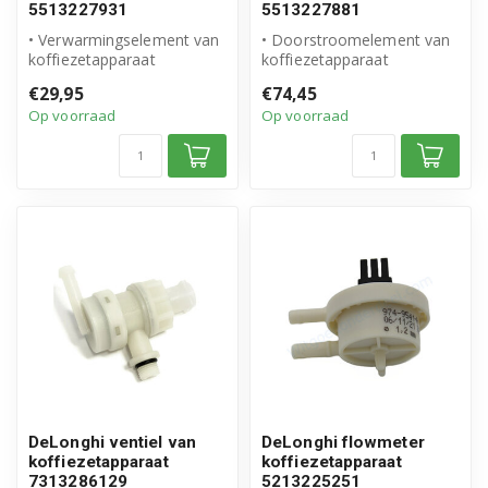
5513227931
5513227881
• Verwarmingselement van
• Doorstroomelement van
koffiezetapparaat
koffiezetapparaat
• Origineel DeLonghi
• Origineel DeLonghi
€29,95
€74,45
product
product
Op voorraad
Op voorraad
• Arti...
• Artik...
DeLonghi ventiel van
DeLonghi flowmeter
koffiezetapparaat
koffiezetapparaat
7313286129
5213225251