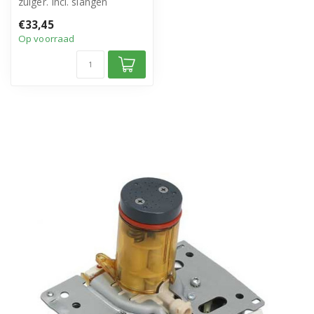
zuiger. Incl. slangen
• Origineel DeLonghi
€33,45
• Artikelnu...
Op voorraad