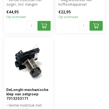
zuiger, Incl. slangen
koffiezetapparaat
• Origineel DeLonghi
• Origineel ventiel van
€44,95
€22,95
product
DeLonghi
Op voorraad
Op voorraad
• A...
• Arti...
DeLonghi mechanische
klep van zetgroep
7313253171
• Ventiel inzetstuk met