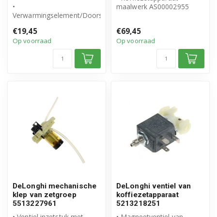
•
maalwerk AS00002955
Verwarmingselement/Doorstroomelement
• Origineel DeLonghi
230V
product
€19,45
€69,45
• Origineel DeLonghi
• Inhoud ...
Op voorraad
Op voorraad
product
• Ar...
DeLonghi mechanische
DeLonghi ventiel van
klep van zetgroep
koffiezetapparaat
5513227961
5213218251
• Ventiel inzetstuk met
• Magneetventiel van