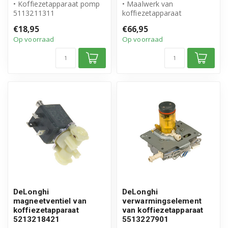
• Koffiezetapparaat pomp
• Maalwerk van
5113211311
koffiezetapparaat
• Geschikt alternatief voor:
• Origineel DeLonghi
€18,95
€66,95
DeLonghi, Phil...
product
Op voorraad
Op voorraad
• Artikelnummer:...
DeLonghi
DeLonghi
magneetventiel van
verwarmingselement
koffiezetapparaat
van koffiezetapparaat
5213218421
5513227901