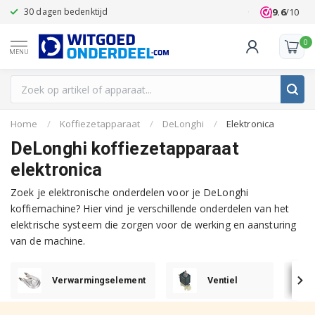
9.6
/10
30 dagen bedenktijd
Klanten beoo
0
MENU
Home
/
Koffiezetapparaat
/
DeLonghi
/
Elektronica
DeLonghi koffiezetapparaat
elektronica
Zoek je elektronische onderdelen voor je DeLonghi
koffiemachine? Hier vind je verschillende onderdelen van het
elektrische systeem die zorgen voor de werking en aansturing
van de machine.
Verwarmingselement
Ventiel