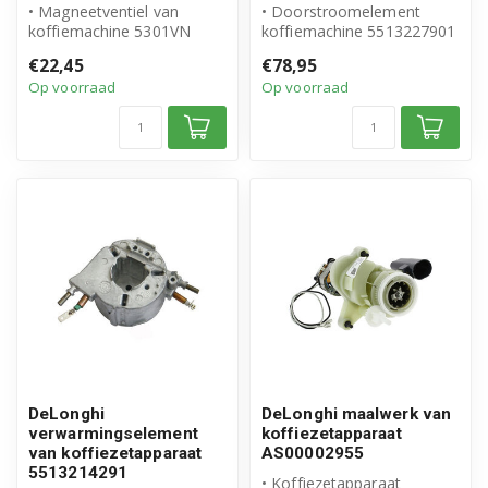
• Magneetventiel van
• Doorstroomelement
koffiemachine 5301VN
koffiemachine 5513227901
• Origineel DeLonghi
• Origineel DeLonghi
€22,45
€78,95
product
product
Op voorraad
Op voorraad
• Artik...
DeLonghi
DeLonghi maalwerk van
verwarmingselement
koffiezetapparaat
van koffiezetapparaat
AS00002955
5513214291
• Koffiezetapparaat