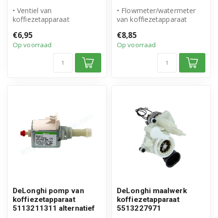
• Ventiel van
• Flowmeter/watermeter
koffiezetapparaat
van koffiezetapparaat
• Origineel DeLonghi
• Origineel DeLonghi
€6,95
€8,85
product
product
Op voorraad
Op voorraad
• Artikelnummer: ...
• Di...
DeLonghi pomp van
DeLonghi maalwerk
koffiezetapparaat
koffiezetapparaat
5113211311 alternatief
5513227971