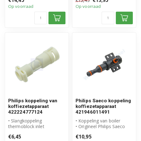
€14,45
€13,95
€15,45
afdichtingen en ve...
Op voorraad
Op voorraad
Philips koppeling van
Philips Saeco koppeling
koffiezetapparaat
koffiezetapparaat
422224777124
421946011491
• Slangkoppeling
• Koppeling van boiler
thermoblock inlet
• Origineel Philips Saeco
connector
product
€6,45
€10,95
• Origineel Philips Saeco
• Artikelnummer: 4219...