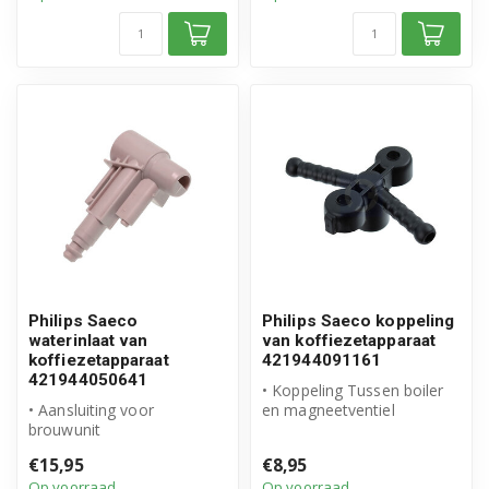
Philips Saeco
Philips Saeco koppeling
waterinlaat van
van koffiezetapparaat
koffiezetapparaat
421944091161
421944050641
• Koppeling Tussen boiler
• Aansluiting voor
en magneetventiel
brouwunit
• Origineel Philips Saeco
• Origineel Philips Saeco
product
€15,95
€8,95
...
Op voorraad
Op voorraad