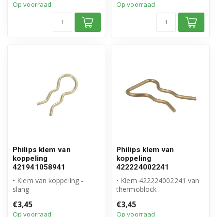
Op voorraad
Op voorraad
on...
• Hoogwaardi...
Philips klem van
Philips klem van
koppeling
koppeling
421941058941
422224002241
• Klem van koppeling -
• Klem 422224002241 van
slang
thermoblock
• Origineel Philips Saeco
• Origineel Philips product
€3,45
€3,45
product
• Voor slang m...
Op voorraad
Op voorraad
• Voor slang 4 ...