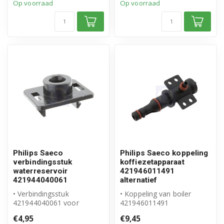
Op voorraad
Op voorraad
product
...
Philips Saeco
Philips Saeco koppeling
verbindingsstuk
koffiezetapparaat
waterreservoir
421946011491
421944040061
alternatief
• Verbindingsstuk
• Koppeling van boiler
421944040061 voor
421946011491
waterreservoir
• Geschikt voor Philips
€4,95
€9,45
• Origineel Philips Saeco
Saeco