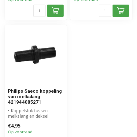
Philips Saeco koppeling
van melkslang
421944085271
• Koppelstuk tussen
melkslang en deksel
• Origineel Philips Saeco
€4,95
product
Op voorraad
• Ar...