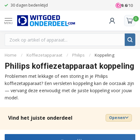
9.6
/10
30 dagen bedenktijd
Klanten beoo
0
MENU
Home
/
Koffiezetapparaat
/
Philips
/
Koppeling
Philips koffiezetapparaat koppeling
Problemen met lekkage of een storing in je Philips
koffiezetapparaat? Een versleten koppeling kan de oorzaak zijn
— vervang deze eenvoudig met de juiste koppeling voor jouw
model.
Vind het juiste onderdeel
Openen