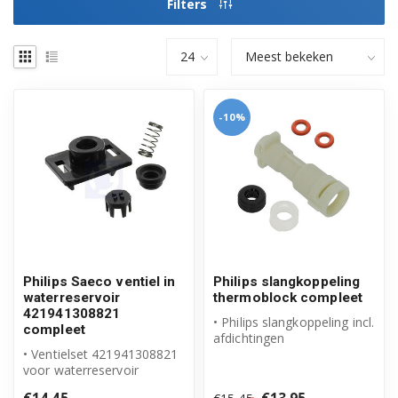
Filters
-10%
Philips Saeco ventiel in
Philips slangkoppeling
waterreservoir
thermoblock compleet
421941308821
• Philips slangkoppeling incl.
compleet
afdichtingen
• Ventielset 421941308821
• Koppeling tussen boiler
voor waterreservoir
en slang ...
• Compleet met