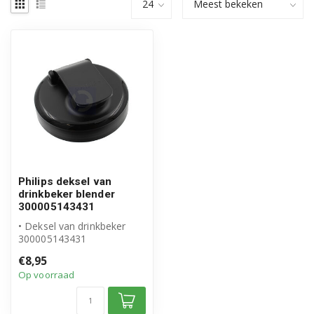
Philips deksel van
drinkbeker blender
300005143431
• Deksel van drinkbeker
300005143431
• Origineel Philips product
€8,95
• Excl. afdic...
Op voorraad