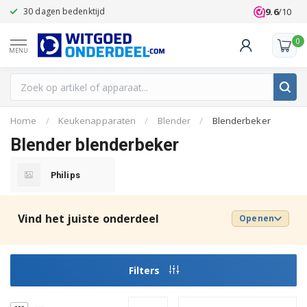
9.6
/10
30 dagen bedenktijd
Klanten beoo
0
MENU
Home
/
Keukenapparaten
/
Blender
/
Blenderbeker
Blender blenderbeker
Philips
Vind het juiste onderdeel
Openen
Filters