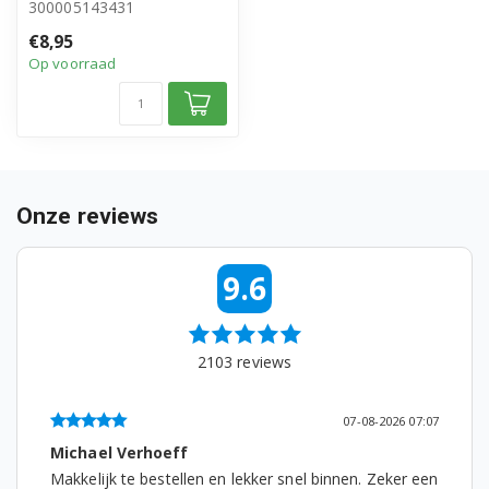
300005143431
• Origineel Philips product
€8,95
• Excl. afdic...
Op voorraad
Onze reviews
9.6
2103
reviews
07-08-2026 07:07
Michael Verhoeff
Makkelijk te bestellen en lekker snel binnen. Zeker een