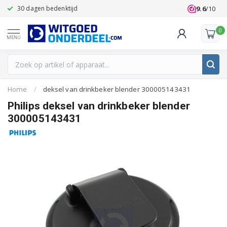
9.6
/10
30 dagen bedenktijd
Klanten beoo
0
MENU
Home
/
deksel van drinkbeker blender 300005143431
Philips deksel van drinkbeker blender
300005143431