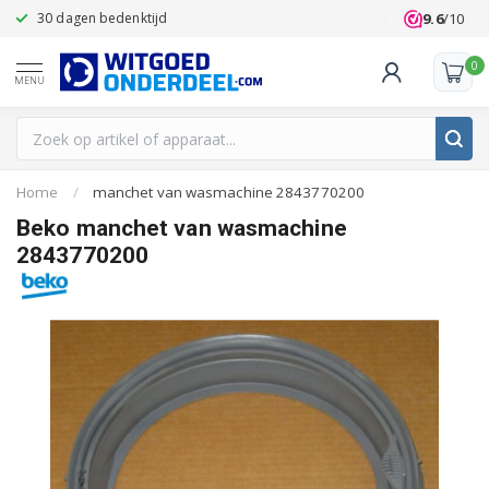
9.6
/10
30 dagen bedenktijd
Klanten beoo
0
MENU
Home
/
manchet van wasmachine 2843770200
Beko manchet van wasmachine
2843770200