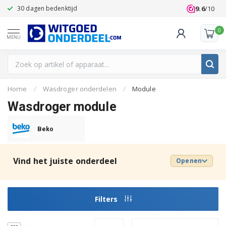
9.6
/10
30 dagen bedenktijd
Klanten beoo
0
MENU
Home
/
Wasdroger onderdelen
/
Module
Wasdroger module
Beko
Vind het juiste onderdeel
Openen
Filters