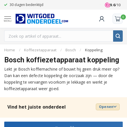
9.6
/10
30 dagen bedenktijd
Klanten beoo
0
MENU
Home
/
Koffiezetapparaat
/
Bosch
/
Koppeling
Bosch koffiezetapparaat koppeling
Lekt je Bosch koffiemachine of bouwt hij geen druk meer op?
Dan kan een defecte koppeling de oorzaak zijn — door de
koppeling te vervangen voorkom je lekkage en werkt je
koffiezetapparaat weer goed.
Vind het juiste onderdeel
Openen