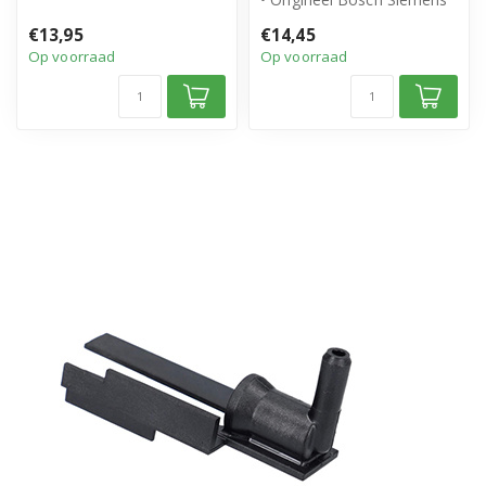
product
product
€13,95
€14,45
• Artikelnumme...
Op voorraad
Op voorraad