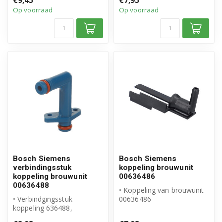
€9,45
€7,95
product
Op voorraad
Op voorraad
• A...
Bosch Siemens
Bosch Siemens
verbindingsstuk
koppeling brouwunit
koppeling brouwunit
00636486
00636488
• Koppeling van brouwunit
• Verbindgingsstuk
00636486
koppeling 636488,
• Origineel Bosch Siemens
00636488