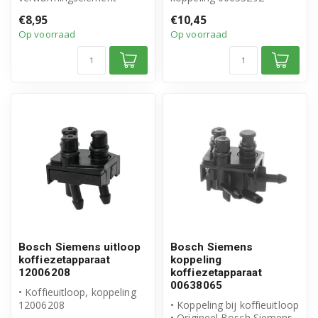
• Origineel Bosch Siemens
• Origineel Bosch Siemens
€8,95
€10,45
product
product
Op voorraad
Op voorraad
• Ar...
• Inh...
Bosch Siemens uitloop
Bosch Siemens
koffiezetapparaat
koppeling
12006208
koffiezetapparaat
00638065
• Koffieuitloop, koppeling
12006208
• Koppeling bij koffieuitloop
• Origineel Bosch Siemens
• Origineel Bosch Siemens