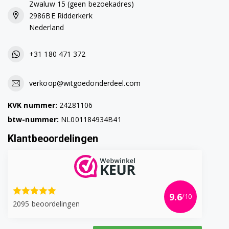
Zwaluw 15 (geen bezoekadres)
2986BE Ridderkerk
Nederland
+31 180 471 372
verkoop@witgoedonderdeel.com
KVK nummer:
24281106
btw-nummer:
NL001184934B41
Klantbeoordelingen
9.6
/10
2095 beoordelingen