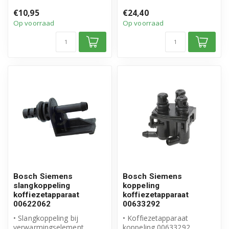
• Incl. splitpennen
• Inhoud ...
€10,95
€24,40
• Origineel B...
Op voorraad
Op voorraad
Bosch Siemens
Bosch Siemens
slangkoppeling
koppeling
koffiezetapparaat
koffiezetapparaat
00622062
00633292
• Slangkoppeling bij
• Koffiezetapparaat
verwarmingselement
koppeling 00633292