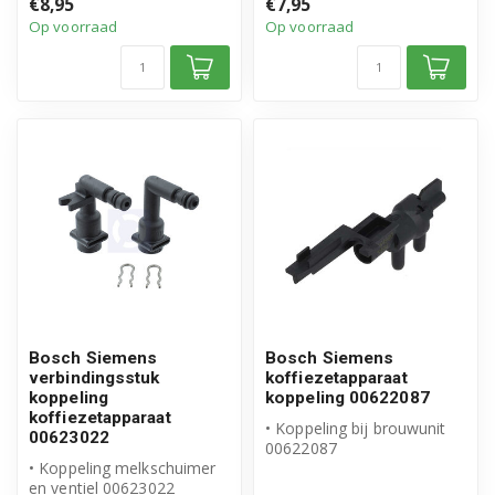
€8,95
€7,95
• Koppeling van brouwunit
Op voorraad
Op voorraad
• Orig...
Bosch Siemens
Bosch Siemens
verbindingsstuk
koffiezetapparaat
koppeling
koppeling 00622087
koffiezetapparaat
• Koppeling bij brouwunit
00623022
00622087
• Koppeling melkschuimer
• Origineel Bosch Siemens
en ventiel 00623022
product