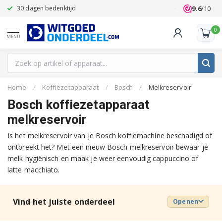
9.6
/10
30 dagen bedenktijd
Klanten beoo
0
MENU
Home
/
Koffiezetapparaat
/
Bosch
/
Melkreservoir
Bosch koffiezetapparaat
melkreservoir
Is het melkreservoir van je Bosch koffiemachine beschadigd of
ontbreekt het? Met een nieuw Bosch melkreservoir bewaar je
melk hygiënisch en maak je weer eenvoudig cappuccino of
latte macchiato.
Vind het juiste onderdeel
Openen