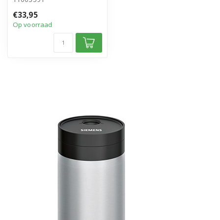
• Origineel Bosch/Siemens
€33,95
product
Op voorraad
• Houd mel...