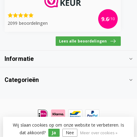
9.6
/10
2099 beoordelingen
Lees alle beoordelingen
Informatie
Categorieën
Wij slaan cookies op om onze website te verbeteren. Is
© Copyright 2026 Witgoedonderdeel.com
- Powered by
Lightspeed
-
Lightspeed design
by
Dyvelopment
dat akkoord?
Ja
Nee
Meer over cookies »