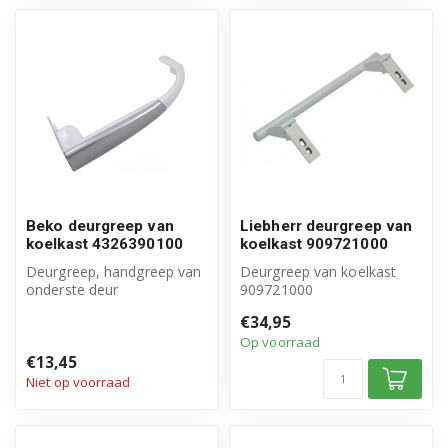
Beko deurgreep van
Liebherr deurgreep van
koelkast 4326390100
koelkast 909721000
Deurgreep, handgreep van
Deurgreep van koelkast
onderste deur
909721000
Origineel Beko product
Origineel Liebherr product
€34,95
Artikelnummer: 4...
Excl. afdekplaatje...
Op voorraad
€13,45
Niet op voorraad