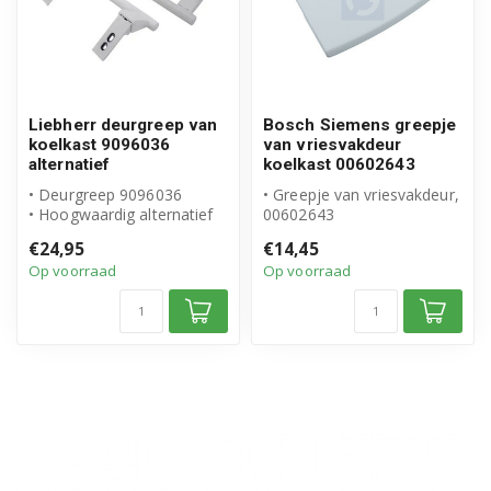
Liebherr deurgreep van
Bosch Siemens greepje
koelkast 9096036
van vriesvakdeur
alternatief
koelkast 00602643
• Deurgreep 9096036
• Greepje van vriesvakdeur,
• Hoogwaardig alternatief
00602643
voor origineel
• Origineel Bosch Siemens
€24,95
€14,45
• Geschikt voor L...
• 10,5cm wit.
Op voorraad
Op voorraad