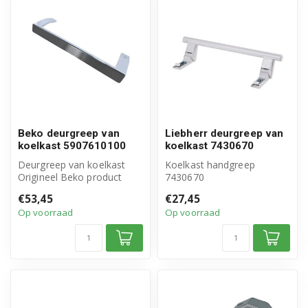
Beko deurgreep van
Liebherr deurgreep van
koelkast 5907610100
koelkast 7430670
Deurgreep van koelkast
Koelkast handgreep
Origineel Beko product
7430670
Artikelnummer:
Origineel Liebherr
€53,45
€27,45
5907610100
Greep 31 cm, excl
Op voorraad
Op voorraad
afdekplaatjes ...