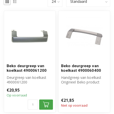
Beko deurgreep van
Beko deurgreep van
koelkast 4900061200
koelkast 4900060400
Deurgreep van koelkast
Handgreep van koelkast
4900061200
Origineel Beko product
Origineel Beko product
Afstand van boorgaten:
€20,95
Excl. afdekdopjes en ...
225 mm
Op voorraad
€21,85
Niet op voorraad