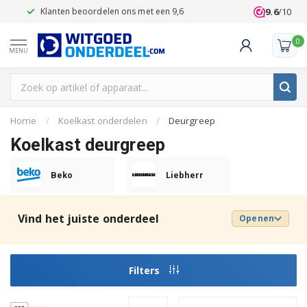
9.6
/10
Klanten beoordelen ons met een 9,6
0
MENU
Home
/
Koelkast onderdelen
/
Deurgreep
Koelkast deurgreep
Beko
Liebherr
Vind het juiste onderdeel
Openen
Filters