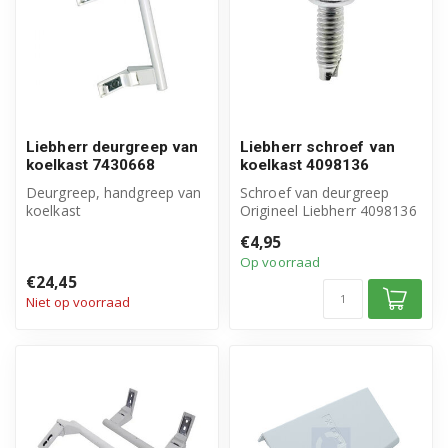
Liebherr deurgreep van
Liebherr schroef van
koelkast 7430668
koelkast 4098136
Deurgreep, handgreep van
Schroef van deurgreep
koelkast
Origineel Liebherr 4098136
Origineel Liebherr product
Inhoud verpakking: 1 zakje
€4,95
Artikelnummer: 74...
a ...
Op voorraad
€24,45
Niet op voorraad