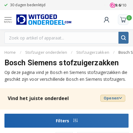
9.6
/10
30 dagen bedenktijd
Klanten beoo
0
MENU
Home
/
Stofzuiger onderdelen
/
Stofzuigerzakken
/
Bosch 
Bosch Siemens stofzuigerzakken
Op deze pagina vind je Bosch en Siemens stofzuigerzakken die
geschikt zijn voor verschillende Bosch en Siemens stofzuigers.
Vind het juiste onderdeel
Openen
Filters