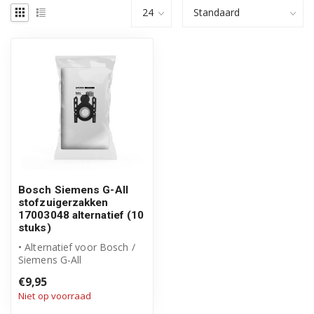
Bosch Siemens G-All
stofzuigerzakken
17003048 alternatief (10
stuks)
• Alternatief voor Bosch /
Siemens G-All
stofzuigerzakken
€9,95
• Vervanging voor art...
Niet op voorraad