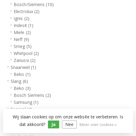
Bosch/Siemens
(10)
Electrolux
(2)
Ignis
(2)
Indesit
(1)
Miele
(2)
Neff
(9)
Smeg
(5)
Whirlpool
(2)
Zanussi
(2)
Snaarwiel
(1)
Beko
(1)
Slang
(6)
Beko
(3)
Bosch Siemens
(2)
Samsung
(1)
Spanrol
(4)
AEG
(1)
Wij slaan cookies op om onze website te verbeteren. Is
Ariston
(1)
dat akkoord?
Ja
Nee
Meer over cookies »
Bosch/Siemens
(2)