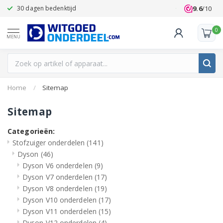
9.6
/10
30 dagen bedenktijd
Klanten beoo
0
MENU
Home
/
Sitemap
Sitemap
Categorieën:
Stofzuiger onderdelen
(141)
Dyson
(46)
Dyson V6 onderdelen
(9)
Dyson V7 onderdelen
(17)
Dyson V8 onderdelen
(19)
Dyson V10 onderdelen
(17)
Dyson V11 onderdelen
(15)
Dyson V12 onderdelen
(4)