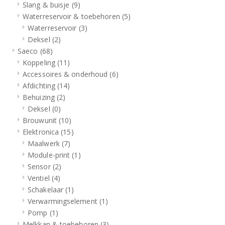
Slang & buisje
(9)
Waterreservoir & toebehoren
(5)
Waterreservoir
(3)
Deksel
(2)
Saeco
(68)
Koppeling
(11)
Accessoires & onderhoud
(6)
Afdichting
(14)
Behuizing
(2)
Deksel
(0)
Brouwunit
(10)
Elektronica
(15)
Maalwerk
(7)
Module-print
(1)
Sensor
(2)
Ventiel
(4)
Schakelaar
(1)
Verwarmingselement
(1)
Pomp
(1)
Melkkan & toebehoren
(3)