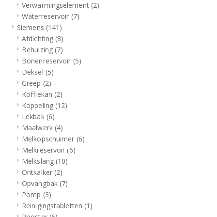
Verwarmingselement
(2)
Waterreservoir
(7)
Siemens
(141)
Afdichting
(8)
Behuizing
(7)
Bonenreservoir
(5)
Deksel
(5)
Greep
(2)
Koffiekan
(2)
Koppeling
(12)
Lekbak
(6)
Maalwerk
(4)
Melkopschuimer
(6)
Melkreservoir
(6)
Melkslang
(10)
Ontkalker
(2)
Opvangbak
(7)
Pomp
(3)
Reinigingstabletten
(1)
Rooster
(6)