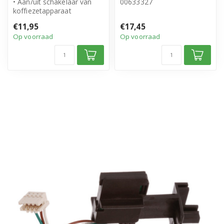
• Aan/uit schakelaar van
00633327
koffiezetapparaat
• Origineel Bosch Siemens
• Origineel Bosch Siemens
product
€11,95
€17,45
product
• Inhoud ...
Op voorraad
Op voorraad
•...