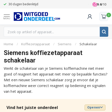
9.6
/10
30 dagen bedenktijd
Klanten beoo
0
MENU
Home
/
Koffiezetapparaat
/
Siemens
/
Schakelaar
Siemens koffiezetapparaat
schakelaar
Werkt de schakelaar van je Siemens koffiemachine niet meer
goed of reageert het apparaat niet meer op bepaalde functies?
Met een nieuwe Siemens schakelaar zorg je ervoor dat je
koffiemachine weer correct reageert op bediening en signalen
van het apparaat.
Vind het juiste onderdeel
Openen