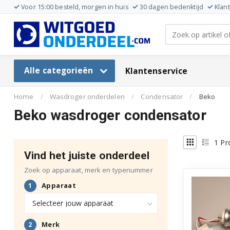
Voor 15:00 besteld, morgen in huis
30 dagen bedenktijd
Klan
Alle categorieën
Klantenservice
Home
/
Wasdroger onderdelen
/
Condensator
/
Beko
Beko wasdroger condensator
1
Pr
Vind het juiste onderdeel
Zoek op apparaat, merk en typenummer