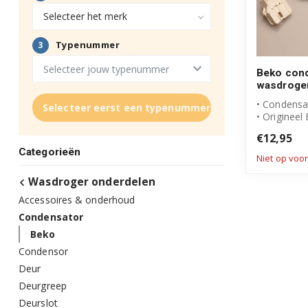
Beko cond
wasdroge
• Condensa
Selecteer eerst een typenummer
• Origineel
• Artikelnu
€12,95
297507020
Categorieën
Niet op voo
Wasdroger onderdelen
Accessoires & onderhoud
Condensator
Beko
Condensor
Deur
Deurgreep
Deurslot