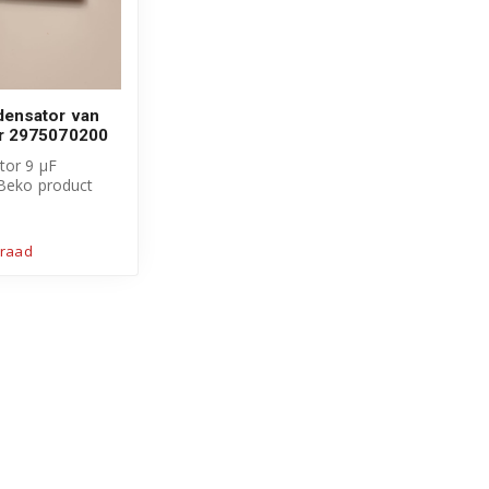
ensator van
r 2975070200
tor 9 μF
 Beko product
mmer:
0
rraad