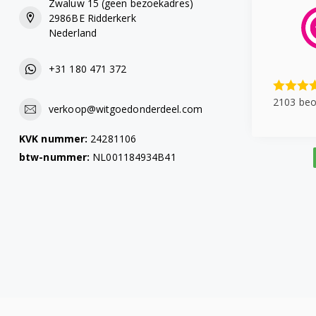
Zwaluw 15 (geen bezoekadres)
2986BE Ridderkerk
Nederland
+31 180 471 372
2103 beo
verkoop@witgoedonderdeel.com
KVK nummer:
24281106
btw-nummer:
NL001184934B41