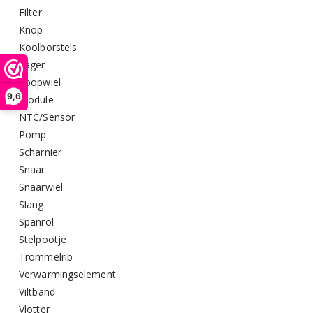
Filter
Knop
Koolborstels
Lager
Loopwiel
9,6
Module
NTC/Sensor
Pomp
Scharnier
Snaar
Snaarwiel
Slang
Spanrol
Stelpootje
Trommelrib
Verwarmingselement
Viltband
Vlotter