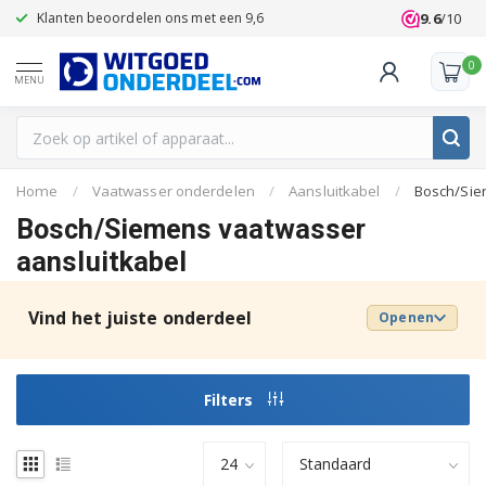
9.6
/10
Klanten beoordelen ons met een 9,6
0
MENU
Home
/
Vaatwasser onderdelen
/
Aansluitkabel
/
Bosch/Si
Bosch/Siemens vaatwasser
aansluitkabel
Vind het juiste onderdeel
Openen
Filters