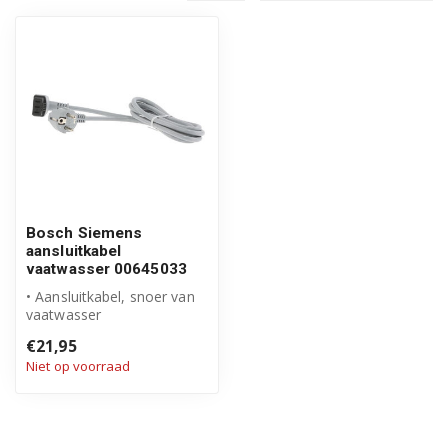
Bosch Siemens
aansluitkabel
vaatwasser 00645033
• Aansluitkabel, snoer van
vaatwasser
• Origineel Bosch Siemens
€21,95
product
Niet op voorraad
• Leng...