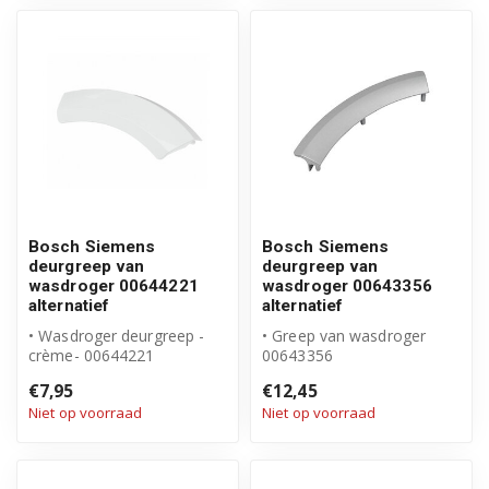
Bosch Siemens
Bosch Siemens
deurgreep van
deurgreep van
wasdroger 00644221
wasdroger 00643356
alternatief
alternatief
• Wasdroger deurgreep -
• Greep van wasdroger
crème- 00644221
00643356
• Geschikt alternatief voor
• Geschikt Bosch Siemens
€7,95
€12,45
Bosch Siemen...
product
Niet op voorraad
Niet op voorraad
• Hoogwaardig ...