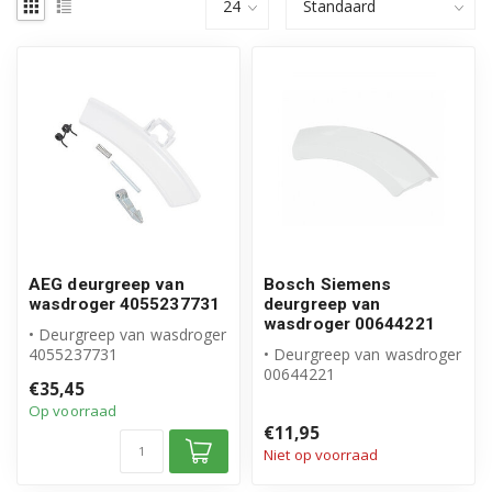
AEG deurgreep van
Bosch Siemens
wasdroger 4055237731
deurgreep van
wasdroger 00644221
• Deurgreep van wasdroger
4055237731
• Deurgreep van wasdroger
• Origineel AEG product
00644221
€35,45
• Set bestaat uit...
• Origineel Bosch Siemens
Op voorraad
product
€11,95
• Deurgre...
Niet op voorraad