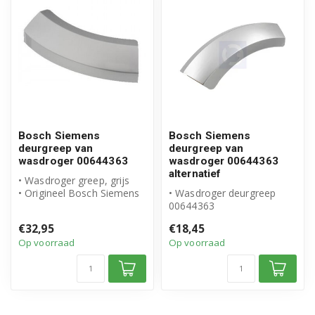
Bosch Siemens
Bosch Siemens
deurgreep van
deurgreep van
wasdroger 00644363
wasdroger 00644363
alternatief
• Wasdroger greep, grijs
• Origineel Bosch Siemens
• Wasdroger deurgreep
product
00644363
• Artikelnummer: 00...
• Geschikt voor Bosch
€32,95
€18,45
• Hoogwaardig alternatie...
Op voorraad
Op voorraad