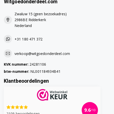
Witgoedonderdeel.com
Zwaluw 15 (geen bezoekadres)
2986BE Ridderkerk
Nederland
+31 180 471 372
verkoop@witgoedonderdeel.com
KVK nummer:
24281106
btw-nummer:
NL001184934B41
Klantbeoordelingen
9.6
/10
2109 beoordelingen