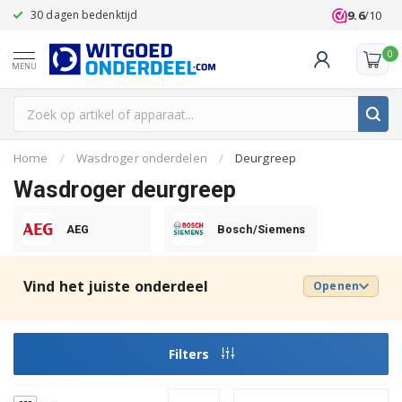
9.6
/10
30 dagen bedenktijd
Klanten beoo
0
MENU
Home
/
Wasdroger onderdelen
/
Deurgreep
Wasdroger deurgreep
AEG
Bosch/Siemens
Vind het juiste onderdeel
Openen
Filters