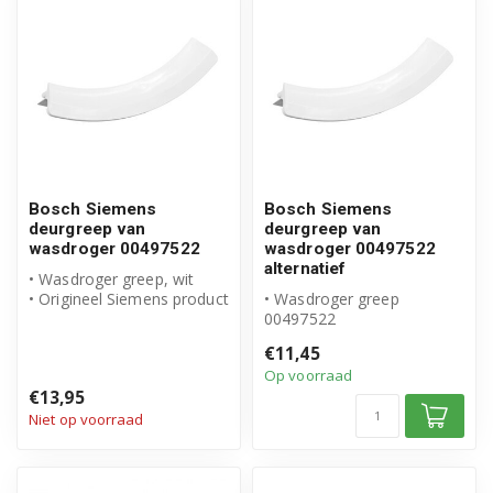
Bosch Siemens
Bosch Siemens
deurgreep van
deurgreep van
wasdroger 00497522
wasdroger 00497522
alternatief
• Wasdroger greep, wit
• Origineel Siemens product
• Wasdroger greep
• Artikelnummer: 00497522
00497522
• Geschikt alternatief voor
€11,45
Siemens
Op voorraad
€13,95
Niet op voorraad