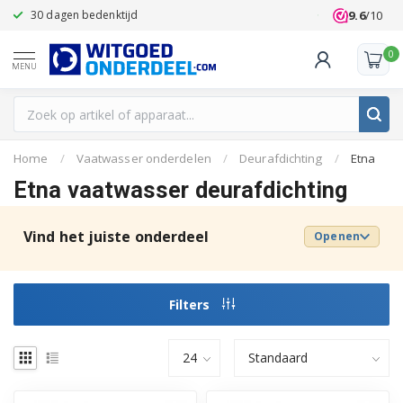
9.6
/10
30 dagen bedenktijd
Klanten beoo
0
MENU
Home
/
Vaatwasser onderdelen
/
Deurafdichting
/
Etna
Etna vaatwasser deurafdichting
Vind het juiste onderdeel
Openen
Filters