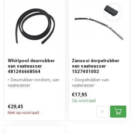
Whirlpool deurrubber
Zanussi dorpelrubber
van vaatwasser
van vaatwasser
481246668564
1527401002
• Deurrubber rondom, van
• Dorpelrubber van
vaatwasser
vaatwasser
• Origineel Whirlpool
• Origineel Zanussi product
€17,95
product
• Artikelnummer: 152...
Op voorraad
• Artikelnum...
€29,45
Niet op voorraad