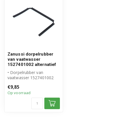
Zanussi dorpelrubber
van vaatwasser
1527401002 alternatief
• Dorpelrubber van
vaatwasser 1527401002
• Hoogwaardig alternatief
€9,85
voor origine...
Op voorraad