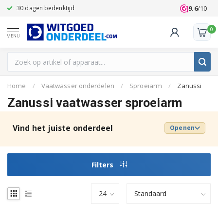
9.6
/10
30 dagen bedenktijd
Klanten beoo
0
MENU
Home
/
Vaatwasser onderdelen
/
Sproeiarm
/
Zanussi
Zanussi vaatwasser sproeiarm
Vind het juiste onderdeel
Openen
Filters