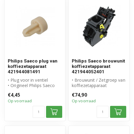
Philips Saeco plug van
Philips Saeco brouwunit
koffiezetapparaat
koffiezetapparaat
421944081491
421944052401
• Plug voor in ventiel
• Brouwunit / Zetgroep van
• Origineel Philips Saeco
koffiezetapparaat
product
• Origineel Philips Saeco
€4,45
€74,90
• Artikelnummer: 4219...
product
Op voorraad
Op voorraad
...