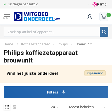
9.6
/10
30 dagen bedenktijd
Klanten beoo
0
MENU
Home
/
Koffiezetapparaat
/
Philips
/
Brouwunit
Philips koffiezetapparaat
brouwunit
Vind het juiste onderdeel
Openen
Filters