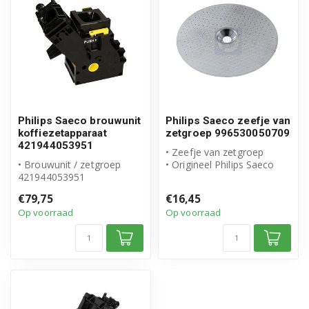
Philips Saeco brouwunit
Philips Saeco zeefje van
koffiezetapparaat
zetgroep 996530050709
421944053951
• Zeefje van zetgroep
• Brouwunit / zetgroep
• Origineel Philips Saeco
421944053951
product
• Origineel Philips Saeco
• Artikelnummer: 99653...
€79,75
€16,45
product
Op voorraad
Op voorraad
• Zetgro...