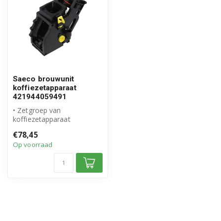
Saeco brouwunit
koffiezetapparaat
421944059491
• Zetgroep van
koffiezetapparaat
• Origineel Philips Saeco
€78,45
product
Op voorraad
• Artikelnu...