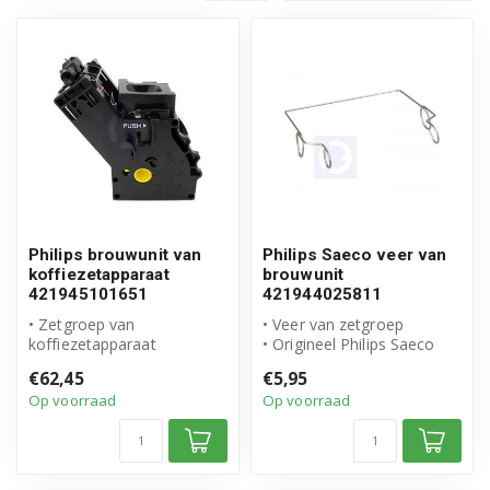
Philips brouwunit van
Philips Saeco veer van
koffiezetapparaat
brouwunit
421945101651
421944025811
• Zetgroep van
• Veer van zetgroep
koffiezetapparaat
• Origineel Philips Saeco
• Origineel philips Saeco
product
€62,45
€5,95
product
• Artikelnummer: 4219440...
Op voorraad
Op voorraad
• Artikelnu...