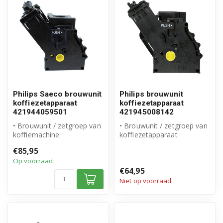
Philips Saeco brouwunit
Philips brouwunit
koffiezetapparaat
koffiezetapparaat
421944059501
421945008142
• Brouwunit / zetgroep van
• Brouwunit / zetgroep van
koffiemachine
koffiezetapparaat
• Origineel Philips Saeco
• Origineel Philips Saeco
€85,95
product
product
Op voorraad
• A...
...
€64,95
Niet op voorraad