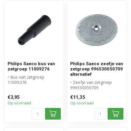
Philips Saeco bus van
Philips Saeco zeefje van
zetgroep 11009276
zetgroep 996530050709
alternatief
• Bus van zetgroep
11009276
• Zeefje van zetgroep
• Origineel Philips Saeco
996530050709
product
• Geschikt voor Philips
€3,95
€11,35
Saeco
Op voorraad
Op voorraad
• Hoogwaardig...