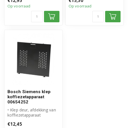
€12,95
€15,50
product
product
Op voorraad
Op voorraad
• ...
• Artikeln...
Bosch Siemens klep
koffiezetapparaat
00654252
• Klep deur, afdekking van
koffiezetapparaat
• Origineel Bosch Siemens
€12,45
product