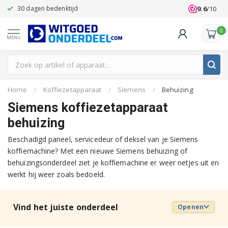
9.6
/10
30 dagen bedenktijd
Klanten beoo
0
MENU
Home
/
Koffiezetapparaat
/
Siemens
/
Behuizing
Siemens koffiezetapparaat
behuizing
Beschadigd paneel, servicedeur of deksel van je Siemens
koffiemachine? Met een nieuwe Siemens behuizing of
behuizingsonderdeel ziet je koffiemachine er weer netjes uit en
werkt hij weer zoals bedoeld.
Vind het juiste onderdeel
Openen