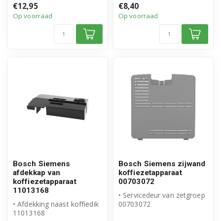
€12,95
€8,40
product
product
Op voorraad
Op voorraad
Bosch Siemens
Bosch Siemens zijwand
afdekkap van
koffiezetapparaat
koffiezetapparaat
00703072
11013168
• Servicedeur van zetgroep
• Afdekking naast koffiedik
00703072
11013168
• Origineel Bosch Siemens