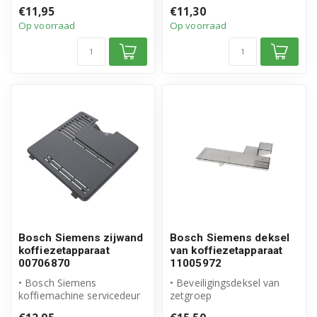
• Origineel Bosch Siemens
product
€11,95
€11,30
product
Op voorraad
Op voorraad
Bosch Siemens zijwand
Bosch Siemens deksel
koffiezetapparaat
van koffiezetapparaat
00706870
11005972
• Bosch Siemens
• Beveiligingsdeksel van
koffiemachine servicedeur
zetgroep
• Origineel Bosch Siemens
• Origineel Bosch Siemens