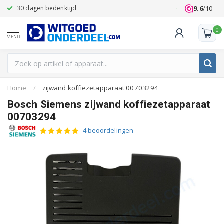
9.6
/10
30 dagen bedenktijd
Klanten beoo
0
MENU
Home
/
zijwand koffiezetapparaat 00703294
Bosch Siemens zijwand koffiezetapparaat
00703294
4 beoordelingen