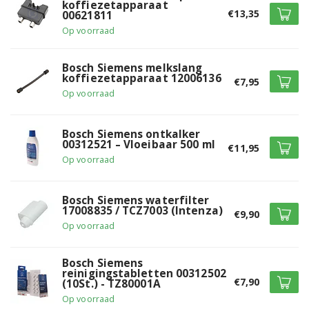
Siemens TE502206RW/09
koffiezetapparaat
€13,35
00621811
Siemens TE502206RW/10
Op voorraad
Siemens TE502506DE/05
Bosch Siemens melkslang
koffiezetapparaat 12006136
€7,95
Siemens TE502506DE/06
Op voorraad
Siemens TE502506DE/07
Bosch Siemens ontkalker
00312521 – Vloeibaar 500 ml
Siemens TE502506DE/08
€11,95
Op voorraad
Siemens TE502506DE/09
Bosch Siemens waterfilter
Siemens TE502506DE/10
17008835 / TCZ7003 (Intenza)
€9,90
Op voorraad
Siemens TE503209RW/01
Bosch Siemens
Siemens TE503209RW/04
reinigingstabletten 00312502
€7,90
(10St.) - TZ80001A
Siemens TE503209RW/05
Op voorraad