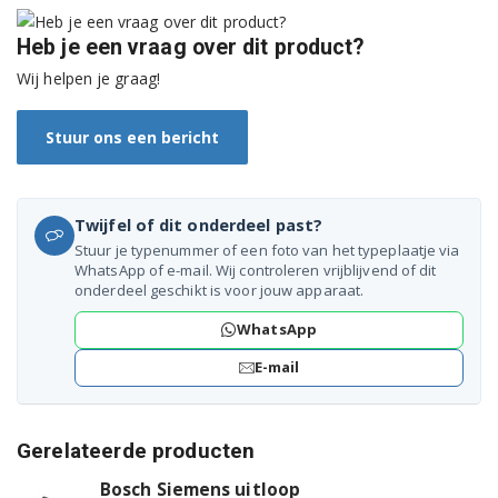
Siemens TE501505DE/07
Heb je een vraag over dit product?
Wij helpen je graag!
Siemens TE501505DE/08
Siemens TE501505DE/09
Stuur ons een bericht
Siemens TE501505DE/10
Siemens TE501803CN/06
Twijfel of dit onderdeel past?
Stuur je typenummer of een foto van het typeplaatje via
Siemens TE501803CN/07
WhatsApp of e-mail. Wij controleren vrijblijvend of dit
onderdeel geschikt is voor jouw apparaat.
Siemens TE501803CN/08
WhatsApp
Siemens TE502206RW/06
E-mail
Siemens TE502206RW/07
Gerelateerde producten
Siemens TE502206RW/08
Bosch Siemens uitloop