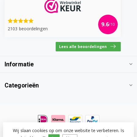
Siemens TE506F09DE/01
Siemens TE506F09DE/02
9.6
/10
2103 beoordelingen
Siemens TE506F09DE/03
Lees alle beoordelingen
Siemens TE506F09DE/04
Siemens TE506F09DE/05
Informatie
Siemens TE506F09DE/06
Categorieën
Siemens TE506F09DE/10
Siemens TE506F09DE/11
Siemens TE506F09DE/12
Siemens TE506F09DE/13
Wij slaan cookies op om onze website te verbeteren. Is
© Copyright 2026 Witgoedonderdeel.com
- Powered by