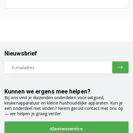
Siemens TE503521DE/15
Siemens TE506209RW/01
Siemens TE506209RW/02
Siemens TE506209RW/04
Siemens TE506209RW/05
Nieuwsbrief
Siemens TE506209RW/10
Siemens TE506209RW/11
Siemens TE506209RW/12
Kunnen we ergens mee helpen?
Bij ons vind je duizenden onderdelen voor witgoed,
Siemens TE506209RW/13
keukenapparatuur en kleine huishoudelijke apparaten. Kun je
een onderdeel niet vinden? Neem gerust contact met ons op
Siemens TE506209RW/15
— we helpen je graag verder.
Siemens TE506509DE/01
Klantenservice