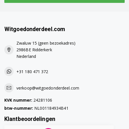
Siemens TE506509DE/02
Siemens TE506509DE/04
Witgoedonderdeel.com
Siemens TE506509DE/05
Siemens TE506509DE/10
Zwaluw 15 (geen bezoekadres)
2986BE Ridderkerk
Siemens TE506509DE/11
Nederland
Siemens TE506509DE/12
+31 180 471 372
Siemens TE506509DE/13
verkoop@witgoedonderdeel.com
Siemens TE506509DE/15
KVK nummer:
24281106
Siemens TE506519DE/12
btw-nummer:
NL001184934B41
Siemens TE506519DE/13
Klantbeoordelingen
Siemens TE506519DE/15