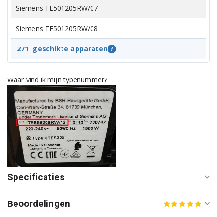
Siemens TE501205RW/07
Siemens TE501205RW/08
Siemens TE501205RW/09
271
geschikte apparaten
?
Siemens TE501205RW/10
Waar vind ik mijn typenummer?
Siemens TE501209RW/05
Siemens TE501209RW/06
Siemens TE501209RW/07
Siemens TE501209RW/08
Siemens TE501209RW/09
Specificaties
Siemens TE501209RW/10
Beoordelingen
Siemens TE501505DE/06