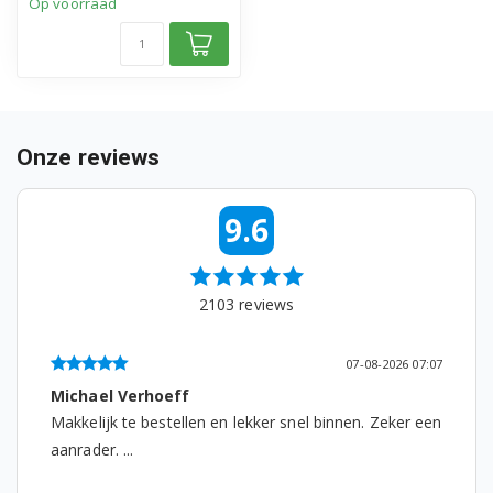
Op voorraad
Siemens TE503509DE/12
Siemens TE503509DE/13
Siemens TE503509DE/15
Onze reviews
Siemens TE503509DE/16
Siemens TE503521DE/05
9.6
Siemens TE503521DE/06
2103
reviews
Siemens TE503521DE/10
Siemens TE503521DE/11
07-08-2026 07:07
Michael Verhoeff
Siemens TE503521DE/12
Makkelijk te bestellen en lekker snel binnen. Zeker een
Siemens TE503521DE/13
aanrader. ...