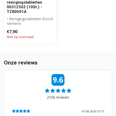
reinigingstabletten
00312502 (10St.) -
TZ80001A
• Reinigingstabletten Bosch
Siemens
• Origineel product
€7,90
(00312502 / TZ80001A)
Niet op voorraad
...
Onze reviews
9.6
2106
reviews
10-08-2026 07:15