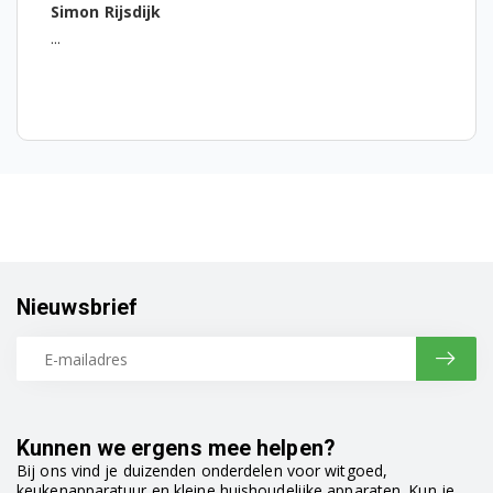
dijk
Emilia Krupa-B
...
Nieuwsbrief
Kunnen we ergens mee helpen?
Bij ons vind je duizenden onderdelen voor witgoed,
keukenapparatuur en kleine huishoudelijke apparaten. Kun je