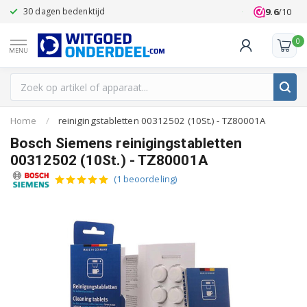
9.6
/10
30 dagen bedenktijd
Klanten beoo
0
MENU
Home
/
reinigingstabletten 00312502 (10St.) - TZ80001A
Bosch Siemens reinigingstabletten
00312502 (10St.) - TZ80001A
(1 beoordeling)