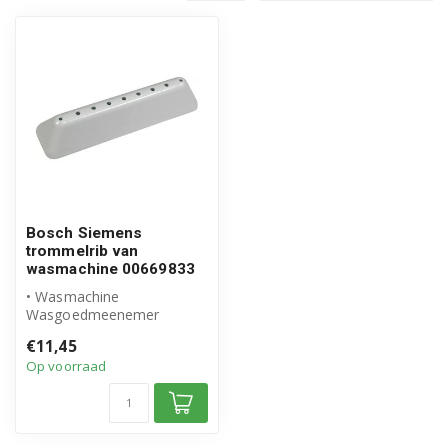
Bosch Siemens
trommelrib van
wasmachine 00669833
• Wasmachine
Wasgoedmeenemer
• Origineel Bosch Siemens
€11,45
product
Op voorraad
• Artikelnummer...