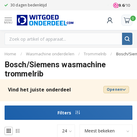
9.6
/10
30 dagen bedenktijd
Klanten beoo
0
MENU
Home
/
Wasmachine onderdelen
/
Trommelrib
/
Bosch/Sie
Bosch/Siemens wasmachine
trommelrib
Vind het juiste onderdeel
Openen
Filters