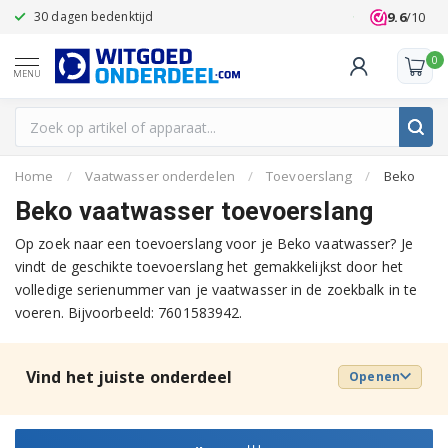
9.6
/10
30 dagen bedenktijd
Klanten beoo
0
MENU
Home
/
Vaatwasser onderdelen
/
Toevoerslang
/
Beko
Beko vaatwasser toevoerslang
Op zoek naar een toevoerslang voor je Beko vaatwasser? Je
vindt de geschikte toevoerslang het gemakkelijkst door het
volledige serienummer van je vaatwasser in de zoekbalk in te
voeren. Bijvoorbeeld: 7601583942.
Vind het juiste onderdeel
Openen