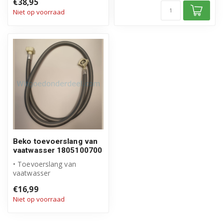
€38,95
Niet op voorraad
Beko toevoerslang van
vaatwasser 1805100700
• Toevoerslang van
vaatwasser
• Origineel Beko product
€16,99
• Artikelnummer: 180510...
Niet op voorraad