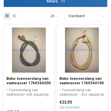
Filters
Beko toevoerslang van
Beko toevoerslang van
vaatwasser 1760360200
vaatwasser 1760360100
• Toevoerslang van
• Toevoerslang van
vaatwasser met aquastop
vaatwasser - incl, aquastop
• Origineel Beko product
• Origineel Beko product
€23,95
• Artikeln...
• Arti...
Op voorraad