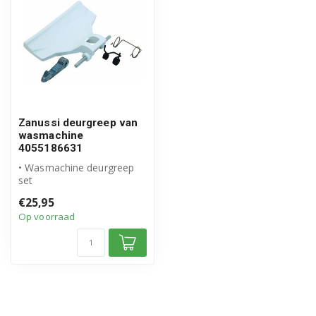
Zanussi deurgreep van
wasmachine
4055186631
• Wasmachine deurgreep
set
• Origineel Zanussi product
€25,95
• Compleet met deurhaak...
Op voorraad