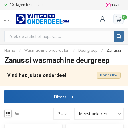
9.6
/10
30 dagen bedenktijd
Klanten beoo
0
MENU
Home
/
Wasmachine onderdelen
/
Deurgreep
/
Zanussi
Zanussi wasmachine deurgreep
Vind het juiste onderdeel
Openen
Filters