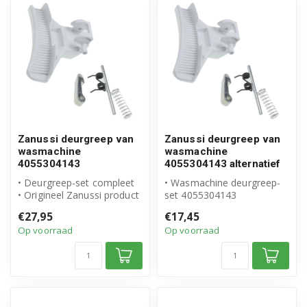
Zanussi deurgreep van
Zanussi deurgreep van
wasmachine
wasmachine
4055304143
4055304143 alternatief
• Deurgreep-set compleet
• Wasmachine deurgreep-
• Origineel Zanussi product
set 4055304143
• Set met greep, haak, as...
• Geschikt voor Zanussi
€27,95
€17,45
• Hoogwaardig al...
Op voorraad
Op voorraad