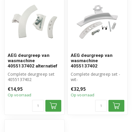
AEG deurgreep van
AEG deurgreep van
wasmachine
wasmachine
4055137402 alternatief
4055137402
Complete deurgreep set
Complete deurgreep set -
4055137402
wit-
Geschikt voor AEG,
Origineel AEG, Electrolux,
€14,95
€32,95
Electrolux, Zanussi
Zanussi
Op voorraad
Op voorraad
Hoogw...
Artikelnummer:...