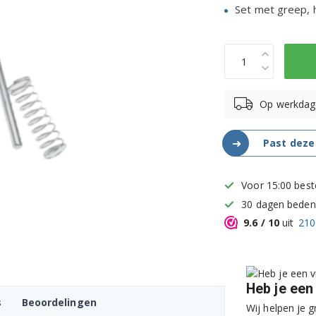
Set met greep, 
Op werkdag
➜
Past deze
Voor 15:00 best
30 dagen bedenk
9.6
/ 10
uit
210
Heb je een
s
Beoordelingen
Wij helpen je g