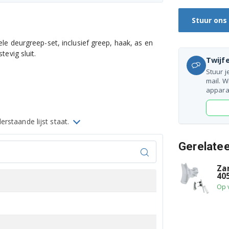
Stuur ons
e deurgreep-set, inclusief greep, haak, as en
evig sluit.
Twijfe
Stuur j
mail. W
appara
rstaande lijst staat.
Gerelate
Za
40
Op 