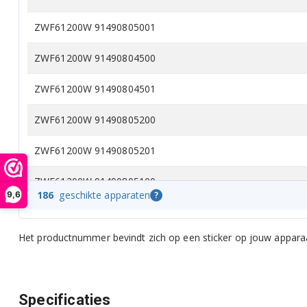
ZWF61200W 91490805001
ZWF61200W 91490804500
ZWF61200W 91490804501
ZWF61200W 91490805200
ZWF61200W 91490805201
ZWF61200W 91490805100
186
geschikte apparaten
?
9,6
ZWF61200W 91490805101
Het productnummer bevindt zich op een sticker op jouw apparaa
ZWF61203W 91490823700
ZWF61203W 91490823600
Specificaties
ZWF61203W 91490823701