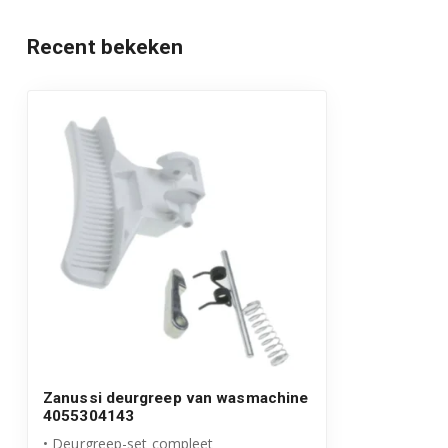
ZWF71040W 91491210101
Recent bekeken
ZWF71040W 91491210108
ZWF71040W 91491210105
ZWF71040W 91491210102
ZWF71040W 91491210103
ZWF71050W 91491210405
ZWF71050W 91491210400
ZWF71050W 91491210406
ZWF71050W 91491210403
Zanussi deurgreep van wasmachine
ZWF71050W 91491210404
4055304143
• Deurgreep-set compleet