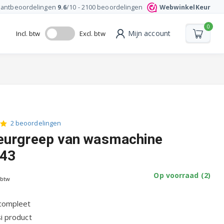
lantbeoordelingen
9.6
/10 -
2100
beoordelingen
WebwinkelKeur
0
Mijn account
Incl. btw
Excl. btw
2 beoordelingen
eurgreep van wasmachine
43
Op voorraad (2)
 btw
compleet
i product