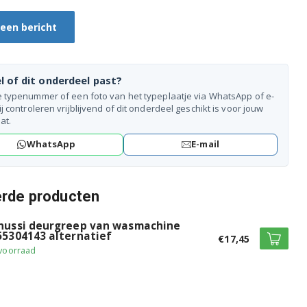
 een bericht
l of dit onderdeel past?
e typenummer of een foto van het typeplaatje via WhatsApp of e-
ij controleren vrijblijvend of dit onderdeel geschikt is voor jouw
at.
WhatsApp
E-mail
erde producten
nussi deurgreep van wasmachine
55304143 alternatief
€17,45
voorraad