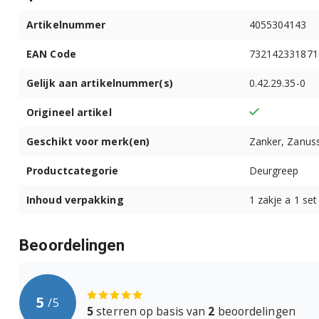
Artikelnummer
4055304143
ZWF61203W 91490823601
EAN Code
732142331871
ZWF61204W 91490824100
Gelijk aan artikelnummer(s)
0.42.29.35-0
ZWF61204W 91490824101
Origineel artikel
ZWF61400W 91490805301
Geschikt voor merk(en)
Zanker, Zanuss
ZWF61400W 91490805500
Productcategorie
Deurgreep
ZWF61400W 91490805400
Inhoud verpakking
1 zakje a 1 set
ZWF61400W 91490805401
Beoordelingen
ZWF61400W 91490805300
ZWF61400W 91490805501
5
/
5
5
sterren op basis van
2
beoordelingen
ZWF61403W 91490823801