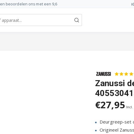
ten beoordelen ons met een 9,6
K
Zanussi d
40553041
€27,95
Incl.
Deurgreep-set 
Origineel Zanuss