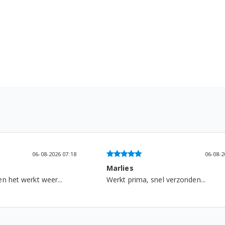
06-08-2026 09:10
Frans De kort
nel verzonden...
...