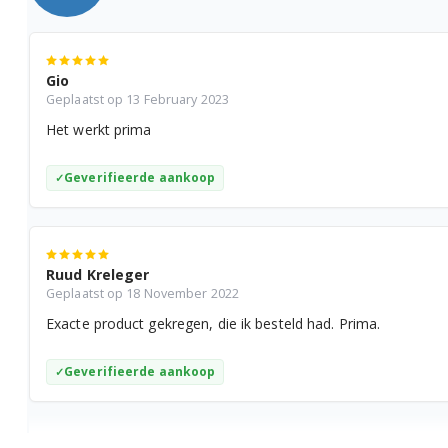
ZWF61403W 91490823900
Gio
ZWF61403W 91490823901
Geplaatst op 13 February 2023
Het werkt prima
ZWF61403W 91490824001
ZWF61403W 91490823800
Geverifieerde aankoop
ZWF61403W 91490824000
ZWF71040W 91491210104
Ruud Kreleger
Geplaatst op 18 November 2022
ZWF71040W 91491210106
Exacte product gekregen, die ik besteld had. Prima.
ZWF71040W 91491210107
Geverifieerde aankoop
ZWF71040W 91491210100