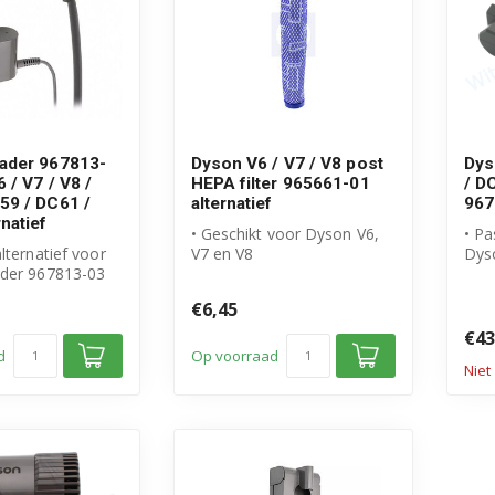
ader 967813-
Dyson V6 / V7 / V8 post
Dys
 / V7 / V8 /
HEPA filter 965661-01
/ D
59 / DC61 /
alternatief
967
natief
• Geschikt voor Dyson V6,
• Pa
lternatief voor
V7 en V8
Dys
der 967813-03
• Vervangt origineel 965661-
• 21
26.1V – 780mA
01
200
€6,45
• Post HEPA ...
€43
d
Op voorraad
Niet