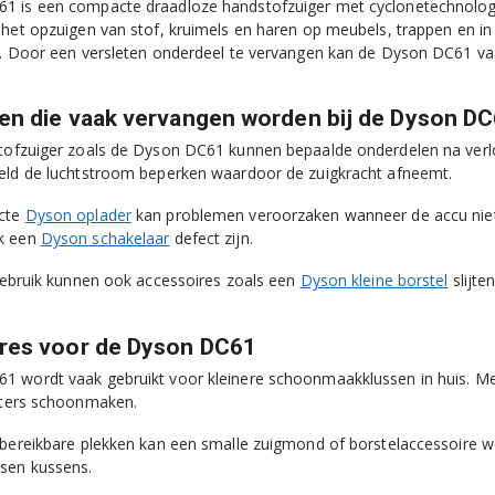
 is een compacte draadloze handstofzuiger met cyclonetechnologie 
 het opzuigen van stof, kruimels en haren op meubels, trappen en in
n. Door een versleten onderdeel te vervangen kan de Dyson DC61 va
en die vaak vervangen worden bij de Dyson D
tofzuiger zoals de Dyson DC61 kunnen bepaalde onderdelen na verl
eld de luchtstroom beperken waardoor de zuigkracht afneemt.
cte
Dyson oplader
kan problemen veroorzaken wanneer de accu niet 
k een
Dyson schakelaar
defect zijn.
 gebruik kunnen ook accessoires zoals een
Dyson kleine borstel
slijte
res voor de Dyson DC61
1 wordt vaak gebruikt voor kleinere schoonmaakklussen in huis. M
sters schoonmaken.
 bereikbare plekken kan een smalle zuigmond of borstelaccessoire wor
sen kussens.