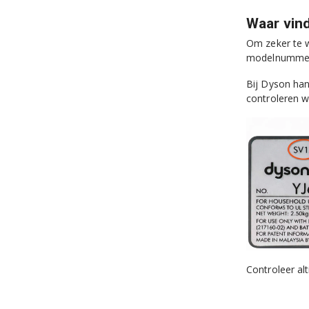
Waar vin
Om zeker te w
modelnummer s
Bij Dyson han
controleren w
Controleer al