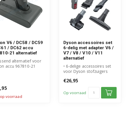
on V6 / DC58 / DC59
Dyson accessoires set
C61 / DC62 accu
6-delig met adapter V6 /
810-21 alternatief
V7 / V8 / V10 / V11
alternatief
ssend alternatief voor
on accu 967810-21
• 6-delige accessoires set
.6V Li-ion accu met
voor Dyson stofzuigers
0mAh...
• Inclusief adapter voor
€26,95
meer...
,95
Op voorraad
 op voorraad