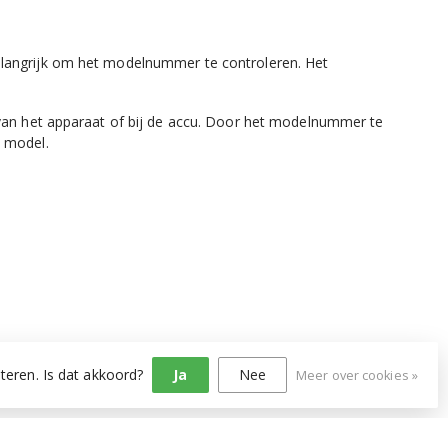
elangrijk om het modelnummer te controleren. Het
 van het apparaat of bij de accu. Door het modelnummer te
n model.
teren. Is dat akkoord?
Ja
Nee
Meer over cookies »
roductpagina staat voordat je een onderdeel bestelt.