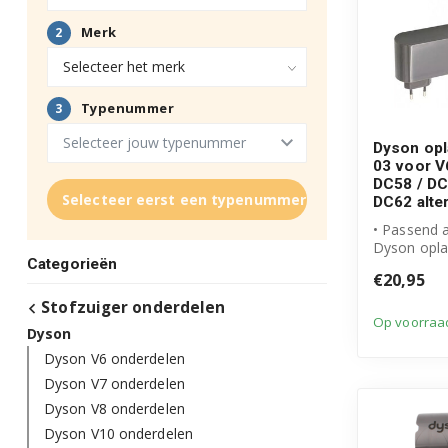
Dyson opl
03 voor V6
DC58 / DC
Selecteer eerst een typenummer
DC62 alter
• Passend a
Dyson opla
Categorieën
• Output: 
€20,95
voor...
Stofzuiger onderdelen
Op voorraa
Dyson
Dyson V6 onderdelen
Dyson V7 onderdelen
Dyson V8 onderdelen
Dyson V10 onderdelen