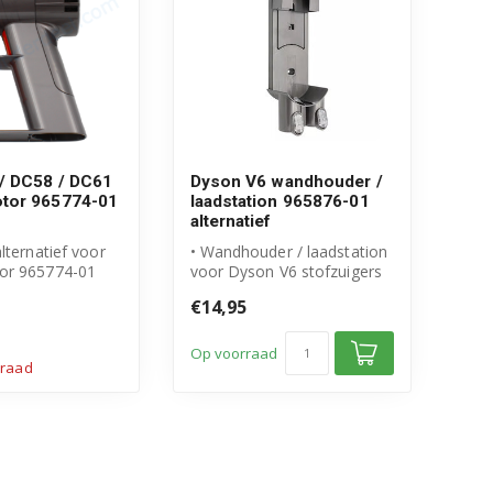
/ DC58 / DC61
Dyson V6 wandhouder /
tor 965774-01
laadstation 965876-01
alternatief
lternatief voor
• Wandhouder / laadstation
or 965774-01
voor Dyson V6 stofzuigers
r de aandrijving
• Vervanging voor originee...
€14,95
Op voorraad
rraad