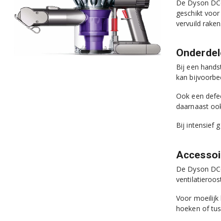
De Dyson DC61
geschikt voor
vervuild rake
Onderdel
Bij een hands
kan bijvoorbe
Ook een defe
daarnaast oo
Bij intensief
Accessoi
De Dyson DC6
ventilatieroo
Voor moeilijk
hoeken of tus