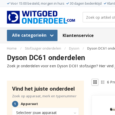
Voor 15:00 besteld, morgen in huis
30 dagen bedenktijd
Klan
Alle categorieën
Klantenservice
Home
/
Stofzuiger onderdelen
/
Dyson
/
Dyson DC61 ond
Dyson DC61 onderdelen
Zoek je onderdelen voor een Dyson DC61 stofzuiger? Hier vind 
6
Pr
Vind het juiste onderdeel
Zoek op apparaat, merk en typenummer