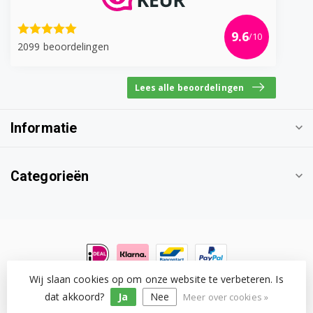
9.6
/10
2099 beoordelingen
Lees alle beoordelingen
Informatie
Categorieën
Wij slaan cookies op om onze website te verbeteren. Is
© Copyright 2026 Witgoedonderdeel.com
- Powered by
Lightspeed
-
Lightspeed design
by
Dyvelopment
dat akkoord?
Ja
Nee
Meer over cookies »