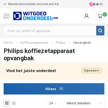
9.6
/10
Klanten beoordelen ons met een 9,6
0
MENU
Home
/
Koffiezetapparaat
/
Philips
/
Opvangbak
Philips koffiezetapparaat
opvangbak
Vind het juiste onderdeel
Openen
Filters