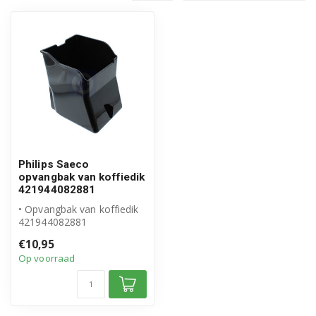
Philips Saeco
opvangbak van koffiedik
421944082881
• Opvangbak van koffiedik
421944082881
• Origineel Philips Saeco
€10,95
product
Op voorraad