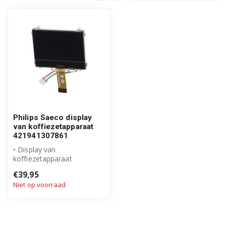
Philips Saeco display
van koffiezetapparaat
421941307861
• Display van
koffiezetapparaat
421941307861
€39,95
• Origineel Philips Saeco
Niet op voorraad
product
...