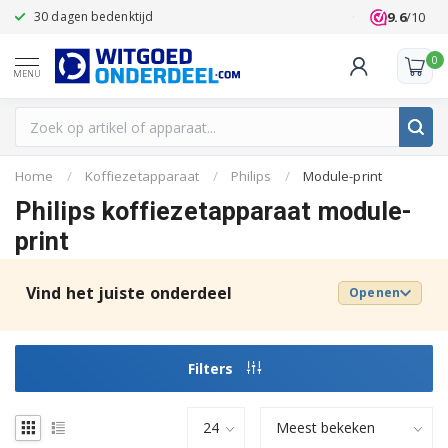
9.6
/10
30 dagen bedenktijd
Klanten beoo
0
MENU
Home
/
Koffiezetapparaat
/
Philips
/
Module-print
Philips koffiezetapparaat module-
print
Vind het juiste onderdeel
Openen
Filters