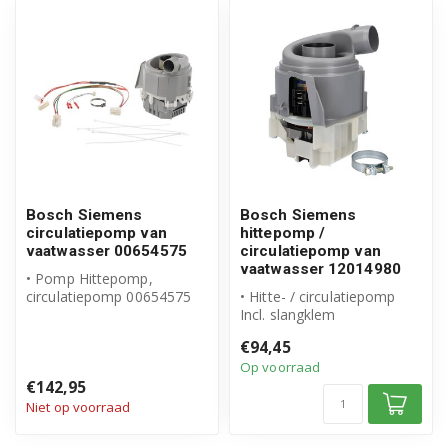
Bosch Siemens
Bosch Siemens
circulatiepomp van
hittepomp /
vaatwasser 00654575
circulatiepomp van
vaatwasser 12014980
• Pomp Hittepomp,
circulatiepomp 00654575
• Hitte- / circulatiepomp
• Origineel Bosch Siemens
Incl. slangklem
• Hittepom...
• Origineel Bosch Siemens
€94,45
• Artikeln...
Op voorraad
€142,95
Niet op voorraad