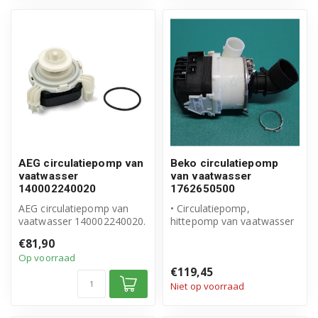
AEG circulatiepomp van
Beko circulatiepomp
vaatwasser
van vaatwasser
140002240020
1762650500
AEG circulatiepomp van
• Circulatiepomp,
vaatwasser 140002240020.
hittepomp van vaatwasser
• Origineel Beko product
€81,90
• Artikeln...
Op voorraad
€119,45
Niet op voorraad