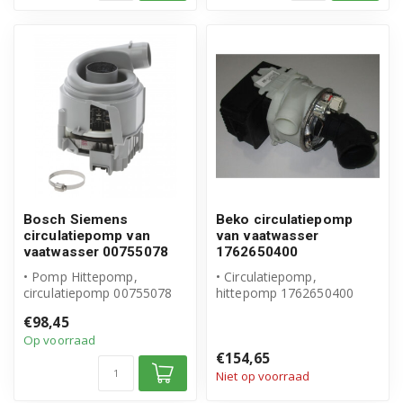
Bosch Siemens
Beko circulatiepomp
circulatiepomp van
van vaatwasser
vaatwasser 00755078
1762650400
• Pomp Hittepomp,
• Circulatiepomp,
circulatiepomp 00755078
hittepomp 1762650400
• Origineel Bosch Siemens
• Origineel Beko product
€98,45
product
Op voorraad
• ...
€154,65
Niet op voorraad