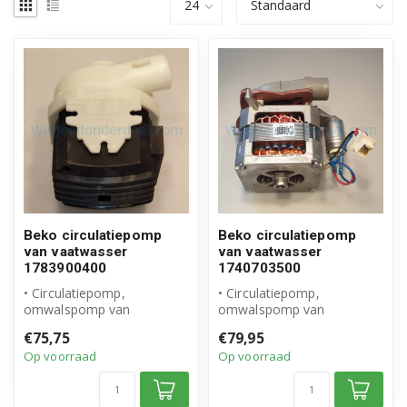
Beko circulatiepomp
Beko circulatiepomp
van vaatwasser
van vaatwasser
1783900400
1740703500
• Circulatiepomp,
• Circulatiepomp,
omwalspomp van
omwalspomp van
vaatwasser
vaatwasser
€75,75
€79,95
• Origineel Beko product
• Origineel Beko product
Op voorraad
Op voorraad
• Artikel...
• Artikel...