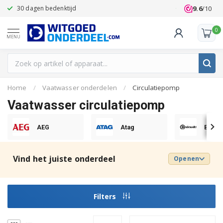
9.6
/10
30 dagen bedenktijd
Klanten beoo
0
MENU
Home
/
Vaatwasser onderdelen
/
Circulatiepomp
Vaatwasser circulatiepomp
AEG
Atag
Baukn
Vind het juiste onderdeel
Openen
Filters