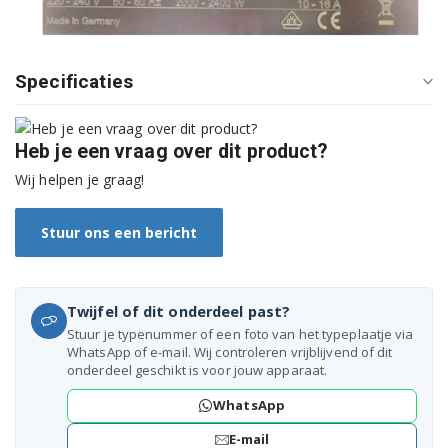
S21M65N1EU14
S21M69N1EU/01
Specificaties
S21M69N1EU01
Heb je een vraag over dit product?
S21M69N1EU14
Wij helpen je graag!
S21N63N0EU01
Stuur ons een bericht
S21N63N0EU19
S21N65N1EU01
Twijfel of dit onderdeel past?
S21N65N1EU19
Stuur je typenummer of een foto van het typeplaatje via
WhatsApp of e-mail. Wij controleren vrijblijvend of dit
S21N69N1EU01
onderdeel geschikt is voor jouw apparaat.
WhatsApp
S21N69N1EU18
E-mail