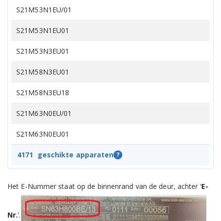
S21M53N1EU/01
S21M53N1EU01
S21M53N3EU01
S21M58N3EU01
S21M58N3EU18
S21M63N0EU/01
S21M63N0EU01
S21M63N0EU14
4171
geschikte apparaten
?
S21M65N1EU/01
Het E-Nummer staat op de binnenrand van de deur, achter ‘
E-
S21M65N1EU/14
Nr.
’.
S21M65N1EU01