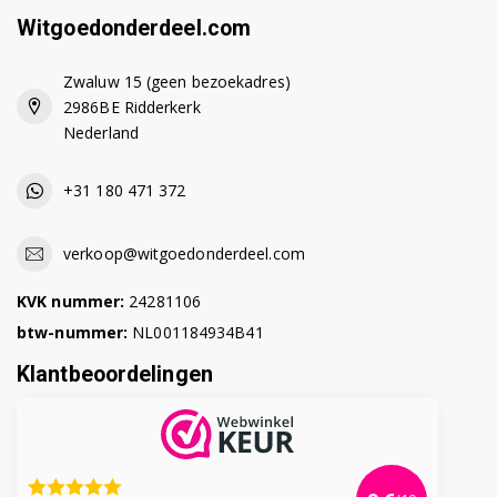
S41M50S2EU19
Witgoedonderdeel.com
S41M53N0EU/01
Zwaluw 15 (geen bezoekadres)
S41M53N0EU/04
2986BE Ridderkerk
Nederland
S41M53N0EU01
+31 180 471 372
S41M53N0EU04
S41M53N1EU/01
verkoop@witgoedonderdeel.com
S41M53N1EU01
KVK nummer:
24281106
btw-nummer:
NL001184934B41
S41M53N3EU/01
Klantbeoordelingen
S41M53N3EU01
S41M58N1EU01
S41M58N1EU18