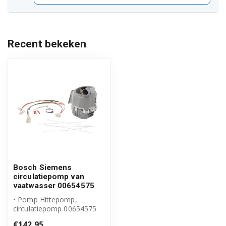
S21N69N1EU19
S31M63B0EU01
Recent bekeken
S31M63B0EU14
S31M63W0EU01
S31M63W0EU14
S31N63B0EU01
S31N63B0EU19
S31N63W0EU01
Bosch Siemens
S31N63W0EU19
circulatiepomp van
vaatwasser 00654575
S41M40N0EU/04
• Pomp Hittepomp,
circulatiepomp 00654575
S41M40N0EU01
• Origineel Bosch Siemens
€142,95