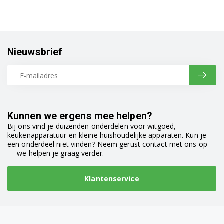
S41M50N0EU/04
S41M50N0EU01
Nieuwsbrief
S41M50N0EU04
S41M50N0EU25
S41M50N1EU/01
Kunnen we ergens mee helpen?
S41M50N1EU01
Bij ons vind je duizenden onderdelen voor witgoed,
keukenapparatuur en kleine huishoudelijke apparaten. Kun je
S41M50N1EU25
een onderdeel niet vinden? Neem gerust contact met ons op
— we helpen je graag verder.
S41M50N2EU01
Klantenservice
S41M50N2EU19
S41M50S2EU01