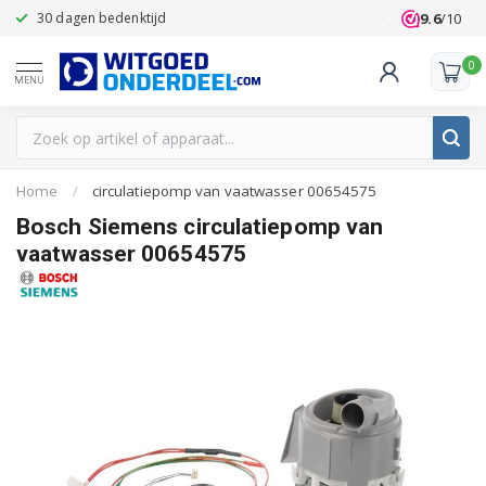
9.6
/10
30 dagen bedenktijd
Klanten beoo
0
MENU
Home
/
circulatiepomp van vaatwasser 00654575
Bosch Siemens circulatiepomp van
vaatwasser 00654575