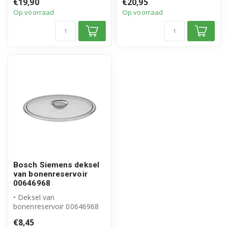
€19,90
€20,95
product
Op voorraad
Op voorraad
• Re...
Bosch Siemens deksel
van bonenreservoir
00646968
• Deksel van
bonenreservoir 00646968
• Origineel Bosch Siemens
€8,45
product