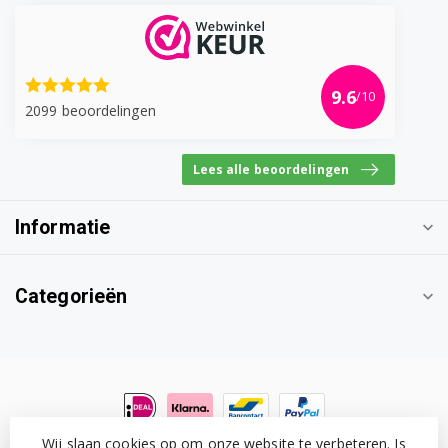
9.6
/10
2099 beoordelingen
Lees alle beoordelingen
Informatie
Categorieën
Wij slaan cookies op om onze website te verbeteren. Is
© Copyright 2026 Witgoedonderdeel.com
- Powered by