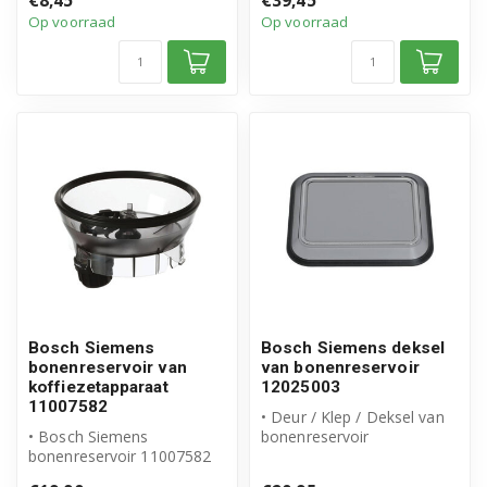
€8,45
€39,45
product
Op voorraad
Op voorraad
• Bonenrese...
Bosch Siemens
Bosch Siemens deksel
bonenreservoir van
van bonenreservoir
koffiezetapparaat
12025003
11007582
• Deur / Klep / Deksel van
• Bosch Siemens
bonenreservoir
bonenreservoir 11007582
• Origineel Siemens product
• Origineel Bosch Siemens
• Artike...