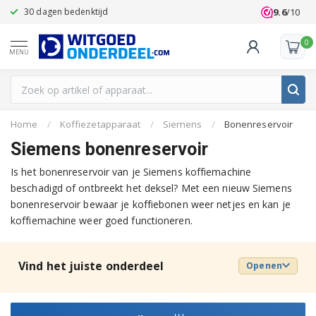
9.6
/10
30 dagen bedenktijd
Klanten beoo
0
MENU
Home
/
Koffiezetapparaat
/
Siemens
/
Bonenreservoir
Siemens bonenreservoir
Is het bonenreservoir van je Siemens koffiemachine
beschadigd of ontbreekt het deksel? Met een nieuw Siemens
bonenreservoir bewaar je koffiebonen weer netjes en kan je
koffiemachine weer goed functioneren.
Vind het juiste onderdeel
Openen