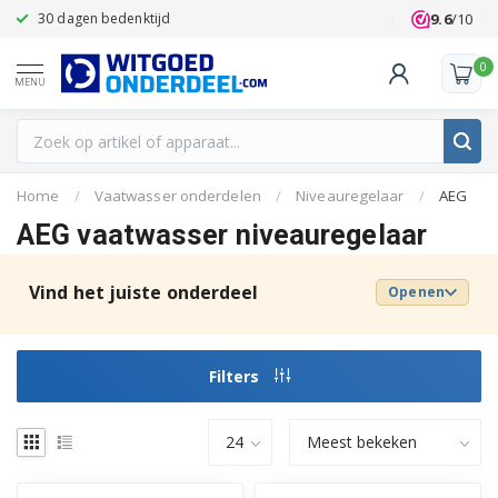
9.6
/10
30 dagen bedenktijd
Klanten beoo
0
MENU
Home
/
Vaatwasser onderdelen
/
Niveauregelaar
/
AEG
AEG vaatwasser niveauregelaar
Vind het juiste onderdeel
Openen
Filters