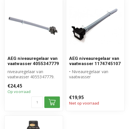
AEG niveauregelaar van
AEG niveauregelaar van
vaatwasser 4055347779
vaatwasser 1174745107
niveauregelaar van
• Niveauregelaar van
vaatwasser 4055347779.
vaatwasser
Geschikt voor: AEG, Atag,
• Origineel AEG product
€24,45
Electrolux, ...
• Drukschakelaar inclu...
Op voorraad
€19,95
Niet op voorraad