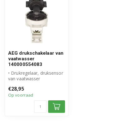
AEG drukschakelaar van
vaatwasser
140000554083
• Drukregelaar, druksensor
van vaatwasser
• Origineel AEG product
€28,95
• Artikelnum...
Op voorraad