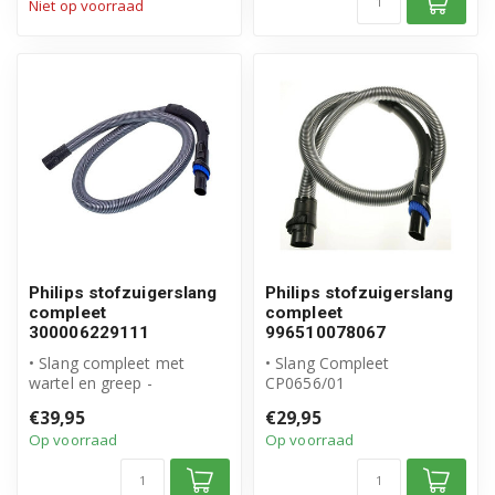
Niet op voorraad
Philips stofzuigerslang
Philips stofzuigerslang
compleet
compleet
300006229111
996510078067
• Slang compleet met
• Slang Compleet
wartel en greep -
CP0656/01
CP0762/01
• Compleet inclusief
€39,95
€29,95
• Origineel Philips product
geintegreerde borstel
Op voorraad
Op voorraad
• Origin...