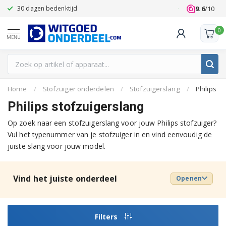
9.6
/10
30 dagen bedenktijd
Klanten beoo
0
MENU
Home
/
Stofzuiger onderdelen
/
Stofzuigerslang
/
Philips
Philips stofzuigerslang
Op zoek naar een stofzuigerslang voor jouw Philips stofzuiger?
Vul het typenummer van je stofzuiger in en vind eenvoudig de
juiste slang voor jouw model.
Vind het juiste onderdeel
Openen
Filters