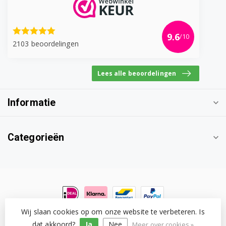
9.6
/10
2103 beoordelingen
Lees alle beoordelingen
Informatie
Categorieën
Wij slaan cookies op om onze website te verbeteren. Is
© Copyright 2026 Witgoedonderdeel.com
- Powered by
Lightspeed
-
Lightspeed design
by
Dyvelopment
dat akkoord?
Ja
Nee
Meer over cookies »