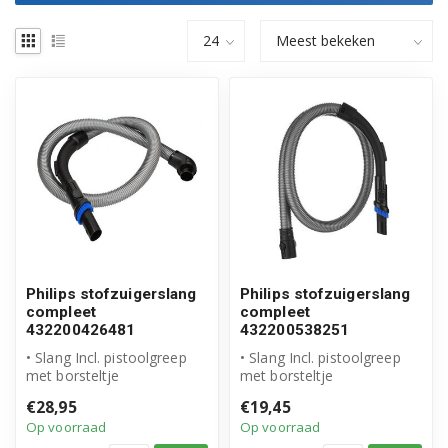
Philips stofzuigerslang
Philips stofzuigerslang
compleet
compleet
432200426481
432200538251
• Slang Incl. pistoolgreep
• Slang Incl. pistoolgreep
met borsteltje
met borsteltje
• Origineel Philips product
• Origineel Philips product
€28,95
€19,45
• Artike...
• Artike...
Op voorraad
Op voorraad