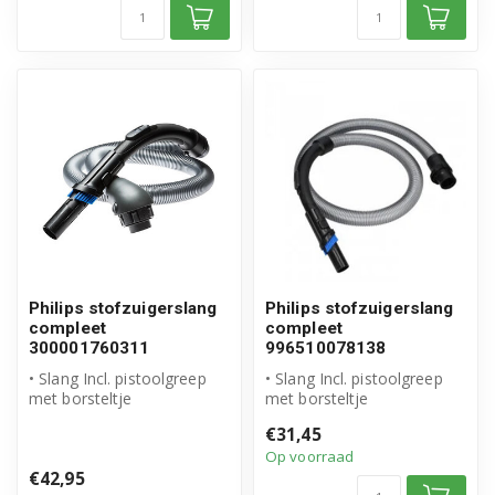
Philips stofzuigerslang
Philips stofzuigerslang
compleet
compleet
300001760311
996510078138
• Slang Incl. pistoolgreep
• Slang Incl. pistoolgreep
met borsteltje
met borsteltje
• Origineel Philips product
• Origineel Philips product
€31,45
• Artike...
• Artike...
Op voorraad
€42,95