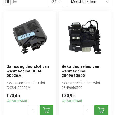
Samsung deurslot van
Beko deurrelais van
wasmachine DC34-
wasmachine
00026A
2849660500
• Wasmachine deurslot
• Wasmachine deurslot
DC34-00026A
2849660500
• Origineel Samsung
• Origineel Beko product
€70,45
€30,95
product
Op voorraad
Op voorraad
• Deurrelais, 3 ...