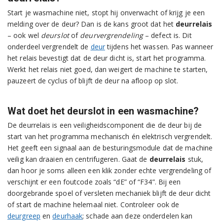
Start je wasmachine niet, stopt hij onverwacht of krijg je een
melding over de deur? Dan is de kans groot dat het
deurrelais
– ook wel
deurslot
of
deurvergrendeling
– defect is. Dit
onderdeel vergrendelt de
deur
tijdens het wassen. Pas wanneer
het relais bevestigt dat de deur dicht is, start het programma.
Werkt het relais niet goed, dan weigert de machine te starten,
pauzeert de cyclus of blijft de deur na afloop op slot.
Wat doet het deurslot in een wasmachine?
De deurrelais is een veiligheidscomponent die de deur bij de
start van het programma mechanisch én elektrisch vergrendelt.
Het geeft een signaal aan de besturingsmodule dat de machine
veilig kan draaien en centrifugeren. Gaat de
deurrelais
stuk,
dan hoor je soms alleen een klik zonder echte vergrendeling of
verschijnt er een foutcode zoals “dE” of “F34”. Bij een
doorgebrande spoel of versleten mechaniek blijft de deur dicht
of start de machine helemaal niet. Controleer ook de
deurgreep
en
deurhaak
; schade aan deze onderdelen kan