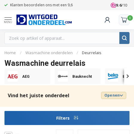
9.6
/10
Klanten beoordelen ons met een 9,6
0
MENU
Home
/
Wasmachine onderdelen
/
Deurrelais
Wasmachine deurrelais
AEG
Bauknecht
Beko
Vind het juiste onderdeel
Openen
Filters