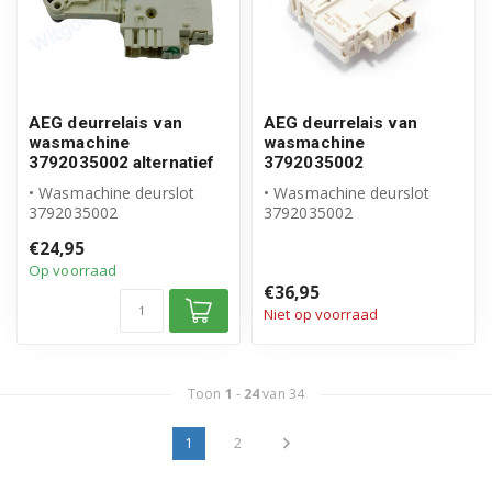
AEG deurrelais van
AEG deurrelais van
wasmachine
wasmachine
3792035002 alternatief
3792035002
• Wasmachine deurslot
• Wasmachine deurslot
3792035002
3792035002
• Geschikt voor AEG
• Origineel AEG product
€24,95
• Hoogwaardig alternatief...
Op voorraad
€36,95
Niet op voorraad
Toon
1
-
24
van 34
1
2