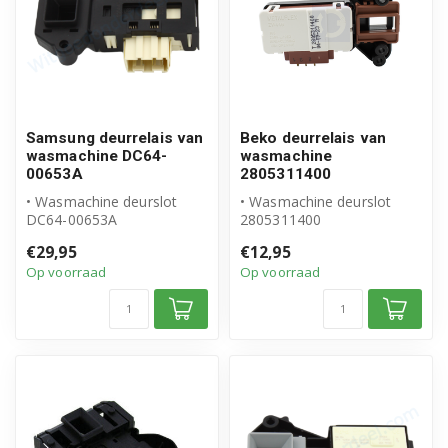
Samsung deurrelais van
Beko deurrelais van
wasmachine DC64-
wasmachine
00653A
2805311400
• Wasmachine deurslot
• Wasmachine deurslot
DC64-00653A
2805311400
• Origineel Samsung
• Origineel Beko product
€29,95
€12,95
product
Op voorraad
Op voorraad
• Deurrelais, 3 ...