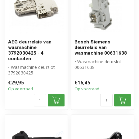
AEG deurrelais van
Bosch Siemens
wasmachine
deurrelais van
3792030425 - 4
wasmachine 00631638
contacten
• Wasmachine deurslot
• Wasmachine deurslot
00631638
3792030425
• Origineel Bosch Siemens
• Origineel AEG product
product
€29,95
€16,45
• Deurrelais,...
Op voorraad
Op voorraad