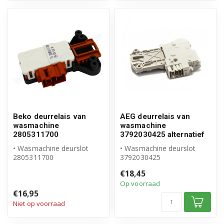
Beko deurrelais van
AEG deurrelais van
wasmachine
wasmachine
2805311700
3792030425 alternatief
• Wasmachine deurslot
• Wasmachine deurslot
2805311700
3792030425
• Origineel Beko product
• Geschikt voor AEG
€18,45
• Deurrelais, 3 cont...
Op voorraad
€16,95
Niet op voorraad