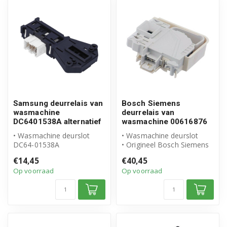
Samsung deurrelais van
Bosch Siemens
wasmachine
deurrelais van
DC6401538A alternatief
wasmachine 00616876
• Wasmachine deurslot
• Wasmachine deurslot
DC64-01538A
• Origineel Bosch Siemens
• Geschikt voor Samsung
product
€14,45
€40,45
• Hoogwaardig altern...
• Artikelnummer: 00616...
Op voorraad
Op voorraad