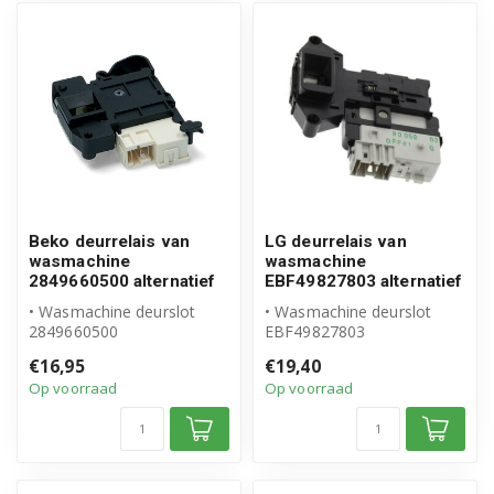
Beko deurrelais van
LG deurrelais van
wasmachine
wasmachine
2849660500 alternatief
EBF49827803 alternatief
• Wasmachine deurslot
• Wasmachine deurslot
2849660500
EBF49827803
• Geschikt voor Beko
• Geschikt voor LG
€16,95
€19,40
• Hoogwaardig alternatie...
• Hoogwaardig alternatief...
Op voorraad
Op voorraad