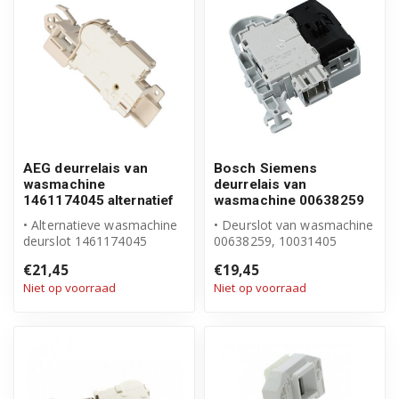
AEG deurrelais van
Bosch Siemens
wasmachine
deurrelais van
1461174045 alternatief
wasmachine 00638259
• Alternatieve wasmachine
• Deurslot van wasmachine
deurslot 1461174045
00638259, 10031405
• Geschikt voor AEG
• Origineel Bosch Siemens
€21,45
€19,45
product
Niet op voorraad
Niet op voorraad
...