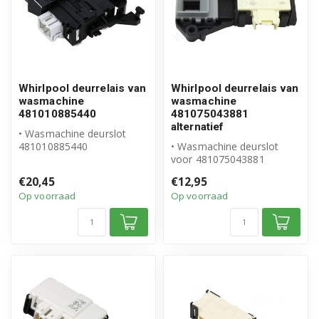
Whirlpool deurrelais van
Whirlpool deurrelais van
wasmachine
wasmachine
481010885440
481075043881
alternatief
• Wasmachine deurslot
481010885440
• Wasmachine deurslot
• Origineel Whirlpool
voor 481075043881
product
• Geschikt voor Whirlpool
€20,45
€12,95
• Hoogwaardi...
Op voorraad
Op voorraad