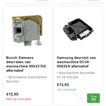
Bosch Siemens
Samsung deurslot van
deurrelais van
wasmachine DC34-
wasmachine 00633765
00026A alternatief
alternatief
• Wasmachine deurrelais
• Alternatieve wasmachine
DC34-00026A
deurslot
• Geschikt voor Samsung
€15,95
• Geschikt voor Bosch
• Hoogwaardig alt...
Op voorraad
Siemens
€15,90
• Alternatief...
Niet op voorraad