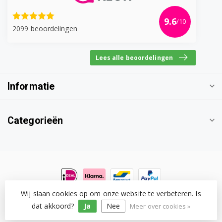
9.6
/10
2099 beoordelingen
Lees alle beoordelingen
Informatie
Categorieën
Wij slaan cookies op om onze website te verbeteren. Is
© Copyright 2026 Witgoedonderdeel.com
- Powered by
Lightspeed
-
Lightspeed design
by
Dyvelopment
dat akkoord?
Ja
Nee
Meer over cookies »