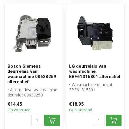
Bosch Siemens
LG deurrelais van
deurrelais van
wasmachine
wasmachine 00638259
EBF61315801 alternatief
alternatief
• Wasmachine deurslot
• Alternatieve wasmachine
EBF61315801
deurslot 00638259
• Geschikt voor LG
• Geschikt voor Bosch
• Hoogwaardig alternatie...
€14,45
€18,95
Siemens
Op voorraad
Op voorraad
• Ho...