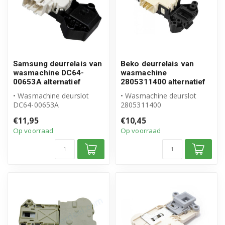
Samsung deurrelais van
Beko deurrelais van
wasmachine DC64-
wasmachine
00653A alternatief
2805311400 alternatief
• Wasmachine deurslot
• Wasmachine deurslot
DC64-00653A
2805311400
• Geschikt voor Samsung
• Geschikt voor Beko
€11,95
€10,45
• Hoogwaardig altern...
• Hoogwaardig alternatie...
Op voorraad
Op voorraad